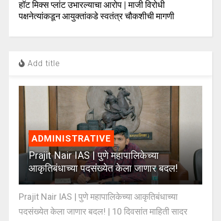
हॉट मिक्स प्लांट उभारल्याचा आरोप | माजी विरोधी
पक्षनेत्यांकडून आयुक्तांकडे स्वतंत्र चौकशीची मागणी
Add title
ADMINISTRATIVE
Prajit Nair IAS | पुणे महापालिकेच्या
आकृतिबंधाच्या पदसंख्येत केला जाणार बदल!
Prajit Nair IAS | पुणे महापालिकेच्या आकृतिबंधाच्या
पदसंख्येत केला जाणार बदल! | 10 दिवसांत माहिती सादर