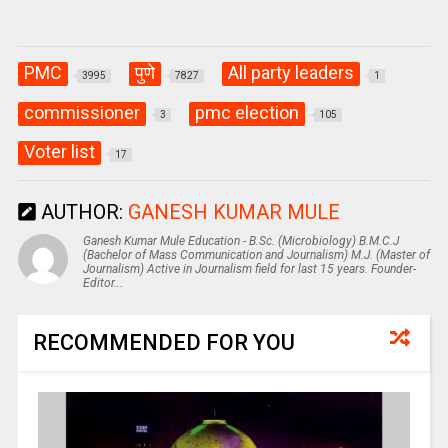
PMC
पुणे
All party leaders
3995
7827
1
commissioner
pmc election
3
105
Voter list
17
AUTHOR:
GANESH KUMAR MULE
Ganesh Kumar Mule Education - B.Sc. (Microbiology) B.M.C.J
(Bachelor of Mass Communication and Journalism) M.J. (Master of
Journalism) Active in Journalism field for last 15 years. Founder-
Editor...
RECOMMENDED FOR YOU