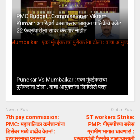
PMC Budget : Commissioner Vikram
Kumar : अपरिहार्य कारणास्तव आयुक्त पालिकेचे बजेट
22 फेब्रुवारीला सादर करणार नाहीत
Punekar Vs Mumbaikar : एका मुंबईकराचा
पुणेकरांना टोला : वाचा आयुक्तांना लिहिलेले पत्र
Newer Post
Older Post
7th pay commission:
ST workers Strike:
PMC: महापालिका कर्मचाऱ्यांना
PMP: पीएमपीच्या बसेस
डिसेंबर मध्ये वाढीव वेतन! :
ग्रामीण भागात धावणार! :
प्रशासनाचा प्रस्ताव
प्रवाश्यांची गैरसोय टाळण्यासाठी