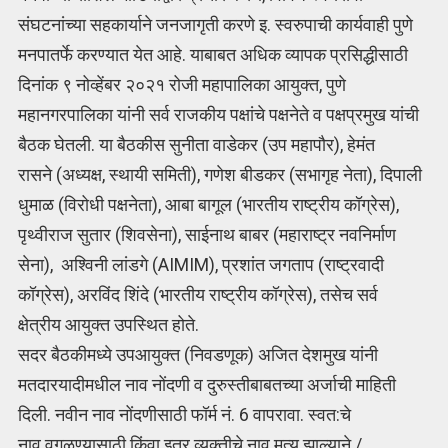
संघटनांच्या सहकार्याने जनजागृती करणे इ. स्वरुपाची कार्यवाही पुणे
मनपातर्फे करण्यात येत आहे. याबाबत अधिक व्यापक प्रसिद्धीसाठी
दिनांक ९ नोव्हेंबर २०२१ रोजी महापालिका आयुक्त, पुणे
महानगरपालिका यांनी सर्व राजकीय पक्षांचे पक्षनेते व पक्षप्रमुख यांची
बैठक घेतली. या बैठकीस सुनीता वाडेकर (उप महापौर), हेमंत
रासने (अध्यक्ष, स्थायी समिती), गणेश बीडकर (सभागृह नेता), दिपाली
धुमाळ (विरोधी पक्षनेता), आबा बागूल (भारतीय राष्ट्रीय कॉग्रेस),
पृथ्वीराज सुतार (शिवसेना), साईनाथ बाबर (महाराष्ट्र नवनिर्माण
सेना), अश्विनी लांडगे (AIMIM), प्रशांत जगताप (राष्ट्रवादी
कॉग्रेस), अरविंद शिंदे (भारतीय राष्ट्रीय कॉग्रेस), तसेच सर्व
क्षेत्रीय आयुक्त उपस्थित होते.
सदर बैठकीमध्ये उपआयुक्त (निवडणूक) अजित देशमुख यांनी
मतदारयादीमधील नाव नोंदणी व दुरुस्तीबाबतच्या अर्जाची माहिती
दिली. नवीन नाव नोंदणीसाठी फॉर्म नं. 6 वापरावा. स्वत:चे
नाव वगळण्यासाठी किंवा इतर व्यक्तीचे नाव मृत्यू झाल्याने /