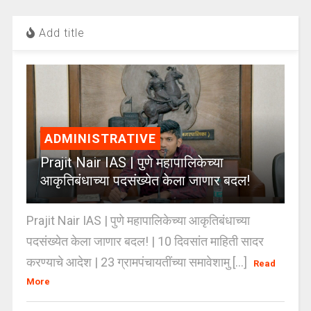
Add title
ADMINISTRATIVE
Prajit Nair IAS | पुणे महापालिकेच्या
आकृतिबंधाच्या पदसंख्येत केला जाणार बदल!
Prajit Nair IAS | पुणे महापालिकेच्या आकृतिबंधाच्या
पदसंख्येत केला जाणार बदल! | 10 दिवसांत माहिती सादर
करण्याचे आदेश | 23 ग्रामपंचायतींच्या समावेशामु [...]
Read
More