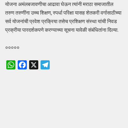
योजना अमंलबजावणीचा आढावा घेऊन त्यांनी मराठा समाजातील
तरुण तरुणींना उच्च शिक्षण, स्पर्धा परिक्षा यासह शेतकरी वर्गासाठीच्या
सर्व योजनांची प्रवेश प्रक्रिया तसेच प्रशिक्षण संस्था यांची निवड
प्रक्रीया पारदर्शकपणे करण्याच्या सूचना यावेळी संबंधितांना दिल्या.
०००००
W
F
X
T
h
a
el
at
ce
e
s
b
gr
A
o
a
p
o
m
p
k