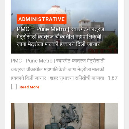
ADMINISTRATIVE
PMC – Pune Metro | स्वारगेट-कात्रज
मेट्रोसाठी कात्रज चौकातील महापालिकेची
जागा मेट्रोला मालकी हक्काने दिली जाणार
PMC - Pune Metro | स्वारगेट-कात्रज मेट्रोसाठी
कात्रज चौकातील महापालिकेची जागा मेट्रोला मालकी
हक्काने दिली जाणार | शहर सुधारणा समितीची मान्यता | 1.67
[...]
Read More