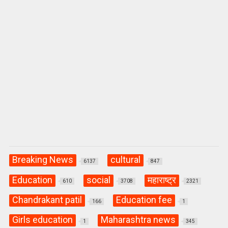
Breaking News
cultural
6137
847
Education
social
महाराष्ट्र
610
3708
2321
Chandrakant patil
Education fee
166
1
Girls education
Maharashtra news
1
345