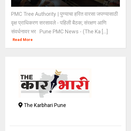
PMC Tree Authority | पुण्याचा हरित वारसा जपण्यासाठी
वृक्ष प्राधिकरण सरसावले - पहिली बैठक; संरक्षण आणि
संवर्धनावर भर Pune PMC News - (The Ka [...]
Read More
The Karbhari Pune