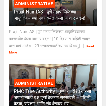
ADMINISTRATIVE
Prajit Nair IAS | पुणे महापालिकेच्या
आकृतिबंधाच्या पदसंख्येत केला जाणार बदल!
Prajit Nair IAS | पुणे महापालिकेच्या आकृतिबंधाच्या
पदसंख्येत केला जाणार बदल! | 10 दिवसांत माहिती सादर
करण्याचे आदेश | 23 ग्रामपंचायतींच्या समावेशामु [...]
Read
More
ADMINISTRATIVE
PMC Tree Authority | पुण्याचा हरित वारसा
जपण्यासाठी वृक्ष प्राधिकरण सरसावले – पहिली
बैठक; संरक्षण आणि संवर्धनावर भर