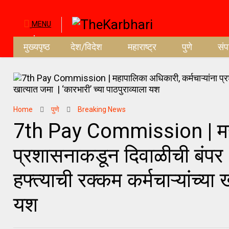
MENU
मुख्यपृष्ठ
देश/विदेश
महाराष्ट्र
पुणे
सं
Home
पुणे
Breaking News
7th Pay Commission | महाप
प्रशासनाकडून दिवाळीची बंपर ‘
हफ्त्याची रक्कम कर्मचाऱ्यांच्या
यश