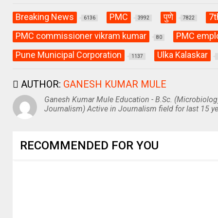
Breaking News
PMC
पुणे
7t
6136
3992
7822
PMC commissioner vikram kumar
PMC empl
80
Pune Municipal Corporation
Ulka Kalaskar
1137
AUTHOR:
GANESH KUMAR MULE
Ganesh Kumar Mule Education - B.Sc. (Microbiolog
Journalism) Active in Journalism field for last 15 ye
RECOMMENDED FOR YOU