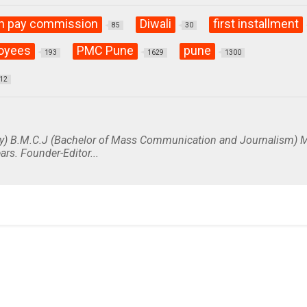
h pay commission
Diwali
first installment
85
30
oyees
PMC Pune
pune
193
1629
1300
12
y) B.M.C.J (Bachelor of Mass Communication and Journalism) M
ars. Founder-Editor...