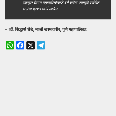
महसूल घेऊन महापालिकेकडे वर्ग करेल. त्‍यामुळे उर्वरीत
घरांचा प्रश्‍न मार्गी लागेल.
–
डॉ. सिद्धार्थ धेंडे, माजी उपमहापौर, पुणे महापालिका.
W
F
X
T
h
a
el
at
ce
e
s
b
gr
A
o
a
p
o
m
p
k