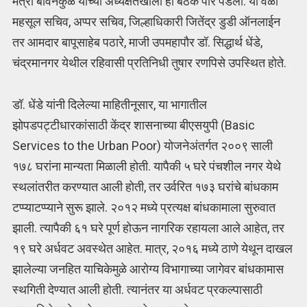
मंत्री बावनकुळे यांच्‍या अध्यक्षतेखाली ही बैठक पार पडली. या वेळी
महसूल सचिव, अप्पर सचिव, जिल्हाधिकारी जितेंद्र डुडी ऑनलाईन
तर आमदार बापूसाहेब पठारे, माजी उपमहापौर डॉ. सिद्धार्थ धेंडे,
चंद्रमानगर येथील रहिवासी प्रतिनिधी तुषार रणपिसे उपस्थित होते.
डॉ. धेंडे यांनी दिलेल्‍या माहितीनूसार, या भागातील
झोपडपट्टीधारकांसाठी केंद्र शासनाच्या बीएसयुपी (Basic
Services to the Urban Poor) योजनेअंतर्गत २००९ साली
१७८ घरांना मान्यता मिळाली होती. यापैकी ५ घरे पंचशील नगर येथे
स्थलांतरीत करण्यात आली होती, तर उर्वरित १७३ घरांचे बांधकाम
टप्प्याटप्प्याने सुरू झाले. २०१२ मध्ये प्रत्यक्ष बांधकामाला सुरुवात
झाली. त्यापैकी ६१ घरे पूर्ण होऊन नागरिक रहायला आले आहेत, तर
१९ घरे अर्धवट अवस्थेत आहेत. मात्र, २०१६ मध्ये ठाणे येथून दाखल
झालेल्या जनहित याचिकेमुळे आरोग्य विभागाच्या जागेवर बांधकामास
स्थगिती देण्यात आली होती. त्यानंतर या अर्धवट प्रकल्पासाठी