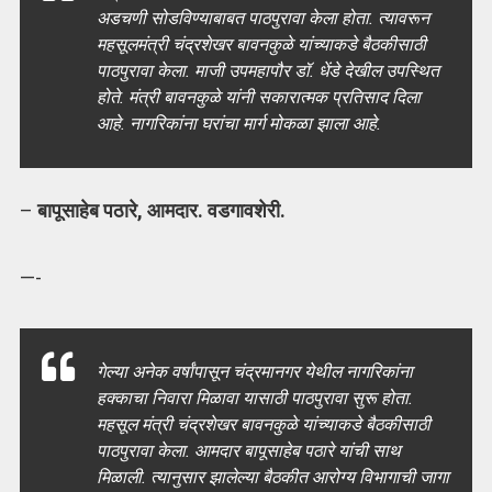
अडचणी सोडविण्याबाबत पाठपुरावा केला होता. त्यावरून
महसूलमंत्री चंद्रशेखर बावनकुळे यांच्याकडे बैठकीसाठी
पाठपुरावा केला. माजी उपमहापौर डॉ. धेंडे देखील उपस्थित
होते. मंत्री बावनकुळे यांनी सकारात्मक प्रतिसाद दिला
आहे. नागरिकांना घरांचा मार्ग मोकळा झाला आहे.
–
बापूसाहेब पठारे, आमदार. वडगावशेरी.
—-
गेल्‍या अनेक वर्षांपासून चंद्रमानगर येथील नागरिकांना
हक्‍काचा निवारा मिळावा यासाठी पाठपुरावा सुरू होता.
महसूल मंत्री चंद्रशेखर बावनकुळे यांच्‍याकडे बैठकीसाठी
पाठपुरावा केला. आमदार बापूसाहेब पठारे यांची साथ
मिळाली. त्‍यानुसार झालेल्‍या बैठकीत आरोग्य विभागाची जागा