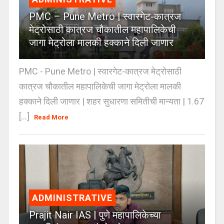
PMC – Pune Metro | स्वारगेट-कात्रज
मेट्रोसाठी कात्रज चौकातील महापालिकेची
जागा मेट्रोला मालकी हक्काने दिली जाणार
PMC - Pune Metro | स्वारगेट-कात्रज मेट्रोसाठी
कात्रज चौकातील महापालिकेची जागा मेट्रोला मालकी
हक्काने दिली जाणार | शहर सुधारणा समितीची मान्यता | 1.67
[...]
Read More
ADMINISTRATIVE
Prajit Nair IAS | पुणे महापालिकेच्या