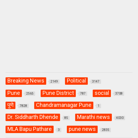
Breaking News
Political
2149
3147
Pune
Pune District
social
2565
787
3708
पुणे
Chandramanagar Pune
7828
1
Dr. Siddharth Dhende
Marathi news
85
4030
MLA Bapu Pathare
pune news
3
2835