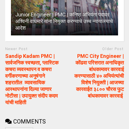
Junior Engineer | PMC | कनिष्ठ अभियंता पदावर
अश्विनी वाघमारे यांना नियुक्त करण्याचे उच्च न्यायालयाचे
आदेश
Newer Post
Older Post
Sandip Kadam PMC |
PMC City Engineer |
सार्वजनिक स्वच्छता, प्लास्टिक
कोंढवा परिसरात अनाधिकृत
कचरा व्यवस्थापन व कचरा
बांधकामावर कारवाई
वर्गीकरणाच्या अनुषंगाने
करण्यासाठी ४० अभियंत्यांची
शहरातील व्यावसायिक
विशेष नियुक्ती | आजच्या
आस्थापनांना दिल्या जाणार
कारवाईत ३८०० चौरस फुट
नोटीसा | उपायुक्त संदीप कदम
बांधकामावर कारवाई
यांची माहिती
COMMENTS