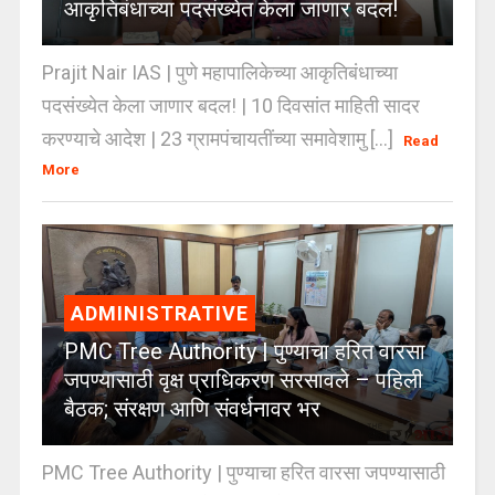
आकृतिबंधाच्या पदसंख्येत केला जाणार बदल!
Prajit Nair IAS | पुणे महापालिकेच्या आकृतिबंधाच्या
पदसंख्येत केला जाणार बदल! | 10 दिवसांत माहिती सादर
करण्याचे आदेश | 23 ग्रामपंचायतींच्या समावेशामु [...]
Read
More
ADMINISTRATIVE
PMC Tree Authority | पुण्याचा हरित वारसा
जपण्यासाठी वृक्ष प्राधिकरण सरसावले – पहिली
बैठक; संरक्षण आणि संवर्धनावर भर
PMC Tree Authority | पुण्याचा हरित वारसा जपण्यासाठी