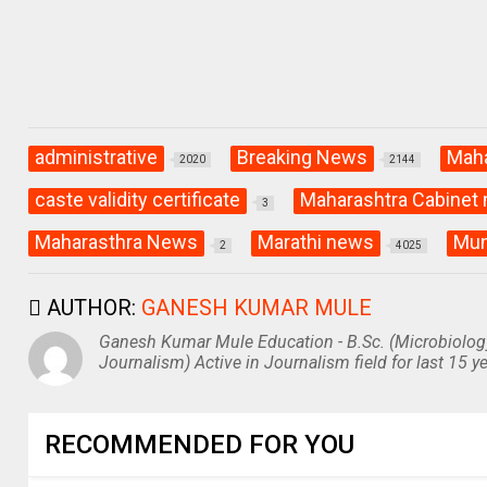
administrative
Breaking News
Maha
2020
2144
caste validity certificate
Maharashtra Cabinet
3
Maharasthra News
Marathi news
Mun
2
4025
AUTHOR:
GANESH KUMAR MULE
Ganesh Kumar Mule Education - B.Sc. (Microbiolog
Journalism) Active in Journalism field for last 15 ye
RECOMMENDED FOR YOU