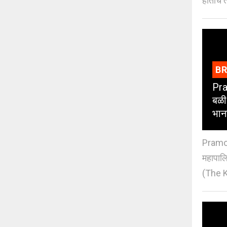
होताच त
B
Pra
बळी
भान
Pramod
महापाल
(The K