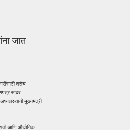
ांना जात
गरींसाठी तसेच
माणपत्र सादर
्यक्षस्थानी मुख्यमंत्री
ायती आणि औद्योगिक