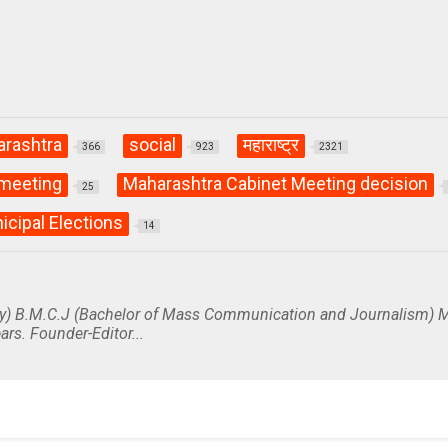
rashtra
social
महाराष्ट्र
366
923
2321
 meeting
Maharashtra Cabinet Meeting decision
25
icipal Elections
14
y) B.M.C.J (Bachelor of Mass Communication and Journalism) M
ars. Founder-Editor...