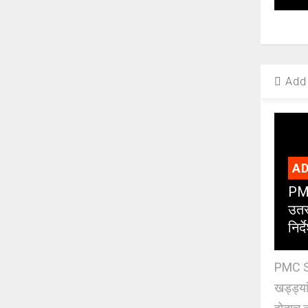
Add 
AD
PMC
उतर
निर्द
PMC St
खड्ड्या