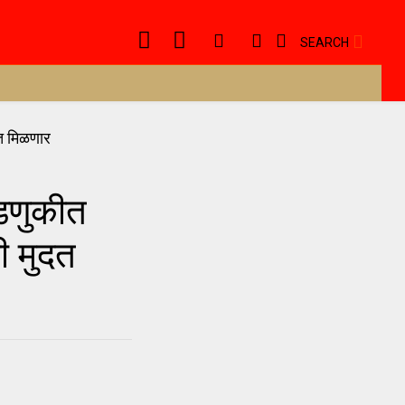
SEARCH
वडणुकीत
ी मुदत