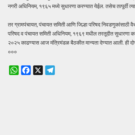
नगरी अधिनियम, १९६५ मध्ये सुधारणा करण्यात येईल. तसेच तत्पूर्वी त्
तर ग्रामपंचायत, पंचायत समिती आणि जिल्हा परिषद निवडणुकांसाठी वै
परिषद व पंचायत समिती अधिनियम, १९६९ मधील तरतूदीत सुधारणा करण्या
२०२५ काढण्यास आज मंत्रिमंडळ बैठकीत मान्यता देण्यात आली. ही दोन्ह
०००
W
F
X
T
h
a
el
at
ce
e
s
b
gr
A
o
a
p
o
m
p
k