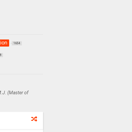
ion
1654
8
.J. (Master of