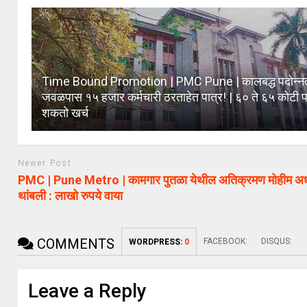
Time Bound Promotion | PMC Pune | कालबद्ध पदोन्न
जवळपास १५ हजार कर्मचारी ठरताहेत पात्र! | ६० ते ६५ कोटी पर
शकतो खर्च
Newer Post
PMC | Pune Metro | कामगार पुतळा येथील अतिक्रमण मोहीम अर्ध
थांबली : लाखो रुपये वाया
COMMENTS
FACEBOOK:
DISQUS:
WORDPRESS:
0
Leave a Reply