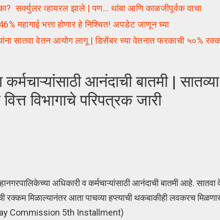
ा का? सर्क्युलर व्हायरल झाले | पण… थांबा आणि काळजीपूर्वक वाचा
46% महागाई भत्ता होणार हे निश्चित! अपडेट जाणून घ्या
 सातवा वेतन आयोग लागू | डिसेंबर च्या वेतनात फरकाची ५०% रक्
मचाऱ्यांसाठी आनंदाची बातमी | सातव्या
वित्त विभागाचे परिपत्रक जारी
महानगरपालिकेच्या अधिकारी व कर्मचाऱ्यांसाठी आनंदाची बातमी आहे. सातव
हप्त्याची रक्कम मिळाल्यानंतर आता पाचव्या हप्त्याची थकबाकीही लवकरच मिळण
7th Pay Commission 5th Installment)