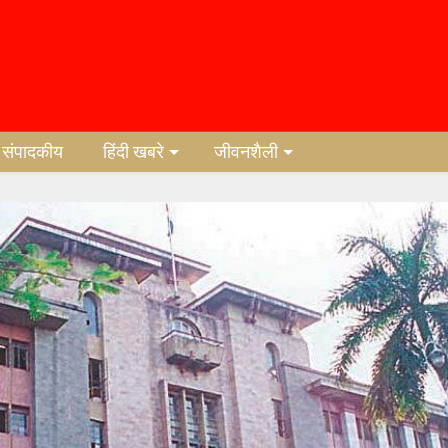
संपादकीय
हिंदी खबरे
जीवनशैली