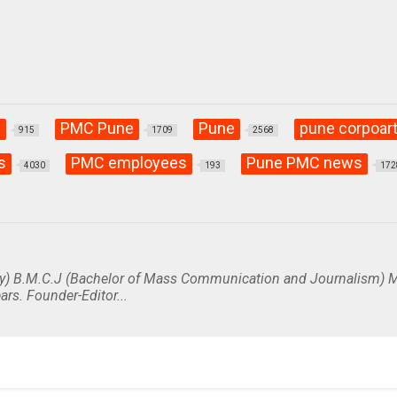
C
PMC Pune
Pune
pune corpoart
915
1709
2568
s
PMC employees
Pune PMC news
4030
193
172
y) B.M.C.J (Bachelor of Mass Communication and Journalism) M
ars. Founder-Editor...