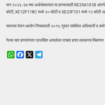
सन २०२६-२७ च्या अर्थसंकल्पात या हप्त्यासाठी RE35A101B अंतर
कोटी, XE12P118C मध्ये २० कोटी व XE23F101 मध्ये १२ कोटी अ
सातव्या वेतन आयोग नियमावली २०१६ नुसार संबंधित अधिकारी व कर्मच
गेल्या चार हप्त्यांनंतर प्रलंबित असलेला पाचवा हप्ता लवकरच मिळणार 
W
F
X
T
h
a
el
at
ce
e
s
b
gr
A
o
a
p
o
m
p
k