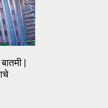
बातमी |
ाचे