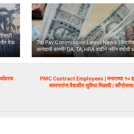
तीसाठी
्यंत येऊ
7th Pay Commission Latest News | केंद्रीय कर
आनंदाची बातमी! DA, TA, HRA वाढीने नवीन वर्षाची ध
्यावरच
PMC Contract Employees | मनपाच्या १० हजा
कामगारांना वैद्यकीय सुविधा मिळावी | काँग्रेसच