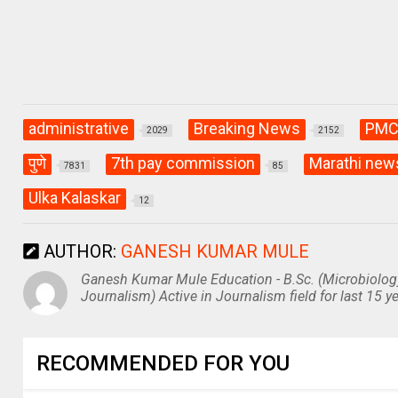
administrative
Breaking News
PM
2029
2152
पुणे
7th pay commission
Marathi new
7831
85
Ulka Kalaskar
12
AUTHOR:
GANESH KUMAR MULE
Ganesh Kumar Mule Education - B.Sc. (Microbiolog
Journalism) Active in Journalism field for last 15 ye
RECOMMENDED FOR YOU