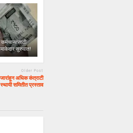
्मचाऱ्यांसाठी
माकेदार सुरुवात!
Older Post
रांहून अधिक कंत्राटी
ा स्थायी समितीत प्रस्ताव