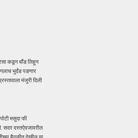
ारसा कडून बॉंड लिहून
गलाच भुर्दंड पडणार
रस्तावाला मंजुरी दिली
ापोटी मसुदा फी
ाही. सदर दस्तऐवजावरील
ीच्या बैठकीत देखील या