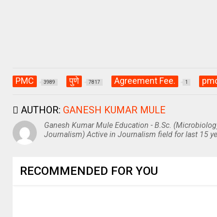
PMC
पुणे
Agreement Fee.
pm
3989
7817
1
AUTHOR:
GANESH KUMAR MULE
Ganesh Kumar Mule Education - B.Sc. (Microbiolog
Journalism) Active in Journalism field for last 15 ye
RECOMMENDED FOR YOU