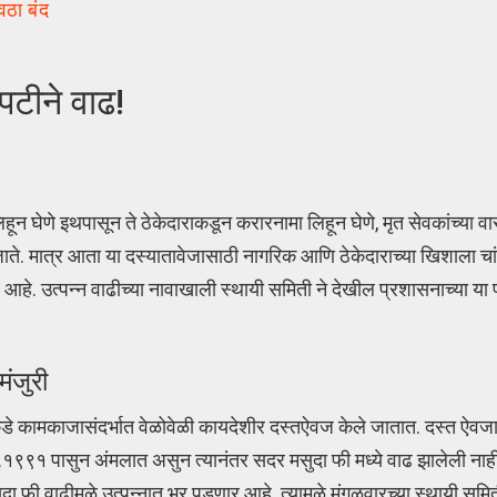
वठा बंद
 पटीने वाढ!
हून घेणे इथपासून ते ठेकेदाराकडून करारनामा लिहून घेणे, मृत सेवकांच्या व
ते. मात्र आता या दस्यातावेजासाठी नागरिक आणि ठेकेदाराच्या खिशाला चां
े. उत्पन्न वाढीच्या नावाखाली स्थायी समिती ने देखील प्रशासनाच्या या प्
मंजुरी
गाकडे कामकाजासंदर्भात वेळोवेळी कायदेशीर दस्तऐवज केले जातात. दस्त ऐवज
.१९९१ पासुन अंमलात असुन त्यानंतर सदर मसुदा फी मध्ये वाढ झालेली न
ी वाढीमुळे उत्पन्नात भर पडणार आहे. त्यामुळे मंगळवारच्या स्थायी समित