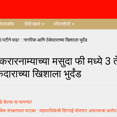
संपादकीय
हिंदी खबरे
जीवनशैली
नाम्याच्या मसुदा फी मध्ये 3 त
दाराच्या खिशाला भुर्दंड
 केल्या या मागण्या!
िमा संरक्षणाला फटका : महापालिकेची दिरंगाई भोवणार असल्याचा आरो