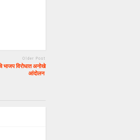
Older Post
चे भाजप विरोधात अनोखे
आंदोलन