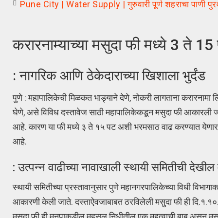
Pune City | Water Supply | गुरुवारी पूर्ण शहराचा पाणी पुर
करारनाम्याच्या मसुदा फी मध्ये 3 ते 15
: नागरिक आणि ठेकेदाराच्या खिशाला भुर्दंड
पुणे : महापालिकेची मिळकत भाड्याने देणे, नोकरी लागताना करारनामा लि
घेणे, असे विविध दस्तावेज साठी महापालिकेकडून मसुदा फी आकारली जा
आहे. कारण या फी मध्ये ३ ते १५ पट अशी भरमसाठ वाढ करण्यात येणार आह
आहे.
: उत्पन्न वाढीच्या नावाखाली स्थायी समितीची देखील 
स्थायी समितीच्या प्रस्तावानुसार पुणे महानगरपालिकेच्या विधी विभा
आकारणी केली जाते. दस्ताऐवजाबाबत ठरविलेली मसुदा फी ही दि.१.१०
मसुदा फी ही मनपाकडील महसुल निधीतील एक महत्वाची बाब असुन मसुदा फ