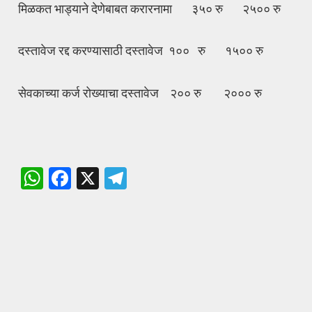
मिळकत भाड्याने देणेबाबत करारनामा ३५० रु २५०० रु
दस्तावेज रद्द करण्यासाठी दस्तावेज १०० रु १५०० रु
सेवकाच्या कर्ज रोख्याचा दस्तावेज २०० रु २००० रु
W
F
X
T
h
a
el
at
ce
e
s
b
gr
A
o
a
p
o
m
p
k