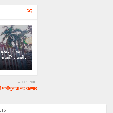
व्या लोकांना
घटना आणि राजकीय
Older Post
ी पाणीपुरवठा बंद राहणार
NTS