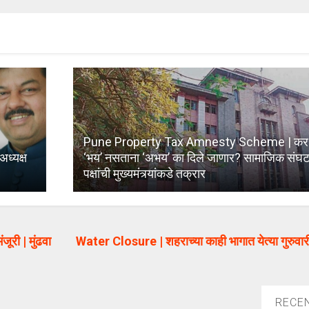
Pune Property Tax Amnesty Scheme | कर बुड
ध्यक्ष
‘भय’ नसताना ‘अभय’ का दिले जाणार? सामाजिक सं
पक्षांची मुख्यमंत्र्यांकडे तक्रार
जूरी | मुंढवा
Water Closure | शहराच्या काही भागात येत्या गुरुवार
RECE