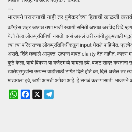
निधीची तरतूद या अंदाजपत्रकात करावी.
—-
भाजपने पराजयाची नाही तर पुणेकरांच्या हिताची काळजी करावी
काँग्रेस शहर अध्यक्ष तथा माजी स्थायी समिती अध्यक्ष अरविंद शिंदे म्
येतो तेव्हा लोकप्रतिनिधी नसतो. असं असलं तरी त्यांनी हुकूमशाही
त्या त्या परिसराच्या लोकप्रतिनिधींकडून input घेतले पाहिजेत. प्रत
असते. शिंदे म्हणाले आयुक्त उत्पन्न बाबत clarity देत नाहीत. कारण 
कुठे केला, याचे विवरण या बजेटमध्ये यायला हवे. बजट सादर करताना उत
खातेप्रमुखांना उत्पन्न वाढीसाठी टार्गेट दिले होते का, दिले असेल तर 
मांडायला हवे, अशी आमची अपेक्षा आहे. हे सगळं करण्यासाठी भाजपने आ
W
F
X
T
h
a
el
at
ce
e
s
b
gr