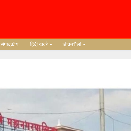
संपादकीय
हिंदी खबरे
जीवनशैली