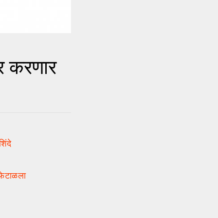
र करणार
िंदे
 फेटाळला