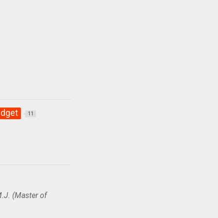
dget
11
.J. (Master of