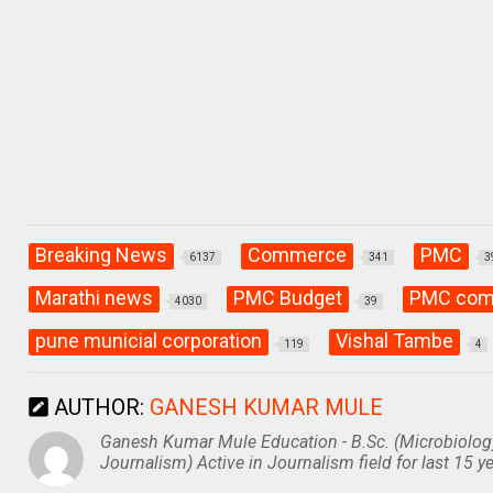
A
o
a
p
o
m
p
k
Breaking News
Commerce
PMC
6137
341
3
Marathi news
PMC Budget
PMC comm
4030
39
pune municial corporation
Vishal Tambe
119
4
AUTHOR:
GANESH KUMAR MULE
Ganesh Kumar Mule Education - B.Sc. (Microbiolog
Journalism) Active in Journalism field for last 15 ye