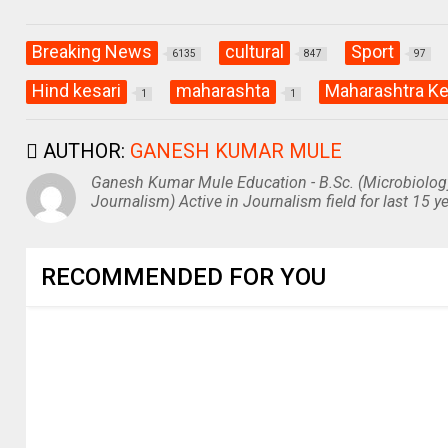
Breaking News
cultural
Sport
6135
847
97
Hind kesari
maharashta
Maharashtra Ke
1
1
AUTHOR:
GANESH KUMAR MULE
Ganesh Kumar Mule Education - B.Sc. (Microbiolog
Journalism) Active in Journalism field for last 15 ye
RECOMMENDED FOR YOU