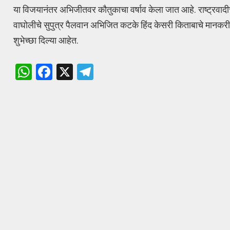
या विजयानंतर अभिजीतवर कौतुकाचा वर्षाव केला जात आहे. राष्ट्रवादीचे न
वाघोलीचे सुपुत्र पैलवान अभिजित कटके हिंद केसरी किताबाचे मानकरी ठर
शुभेच्छा दिल्या आहेत.
W
F
X
T
h
a
el
at
ce
e
s
b
gr
A
o
a
p
o
m
p
k