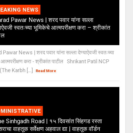
REAKING NEWS
rad Pawar News | शरद पवार यांना सल्ला
याऐवजी स्वतःच्या भूमिकेचे आत्मपरीक्षण करा – श्रीकांत
ील
 Pawar News | शरद पवार यांना सल्ला देण्याऐवजी स्वतःच्या
े आत्मपरीक्षण करा - श्रीकांत पाटील Shrikant Patil NCP
(The Karbh [...]
Read More
MINISTRATIVE
e Sinhgadh Road | १५ दिवसांत सिंहगड रस्ता
राचा वाहतूक सर्वेक्षण अहवाल द्या | वाहतूक वॉर्डन