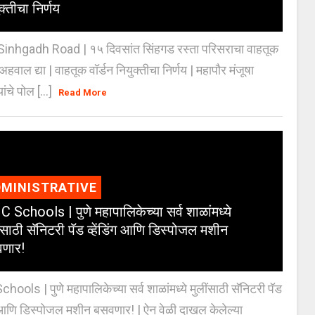
क्तीचा निर्णय
inhgadh Road | १५ दिवसांत सिंहगड रस्ता परिसराचा वाहतूक
ण अहवाल द्या | वाहतूक वॉर्डन नियुक्तीचा निर्णय | महापौर मंजूषा
यांचे पोल [...]
Read More
MINISTRATIVE
 Schools | पुणे महापालिकेच्या सर्व शाळांमध्ये
ंसाठी सॅनिटरी पॅड व्हेंडिंग आणि डिस्पोजल मशीन
णार!
ools | पुणे महापालिकेच्या सर्व शाळांमध्ये मुलींसाठी सॅनिटरी पॅड
ंग आणि डिस्पोजल मशीन बसवणार! | ऐन वेळी दाखल केलेल्या