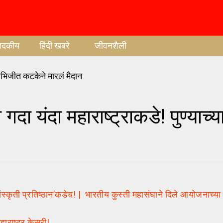
पादकीय
हिंदी खबरे
जीवनशैली
गदा यंदा महाराष्ट्राकडे! पुण्याच
कृती प्रतिष्ठान’कडेच! | भारतीय कुस्ती महासंघाने दिले आयोजनाच्या 
ाराष्ट्र केसरी!