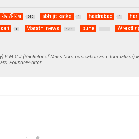
देश/विदेश
abhijit katke
haidrabad
har
846
1
1
sari
Marathi news
pune
Wrestlin
4
4022
1300
y) B.M.C.J (Bachelor of Mass Communication and Journalism) M
ars. Founder-Editor...