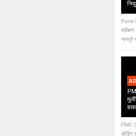
नियु
Pune S
सर्वेक्ष
नागपुरे 
AD
PMC
मुली
बसव
PMC Sch
व्हेंडि