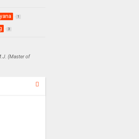
iyana
1
g
3
.J. (Master of