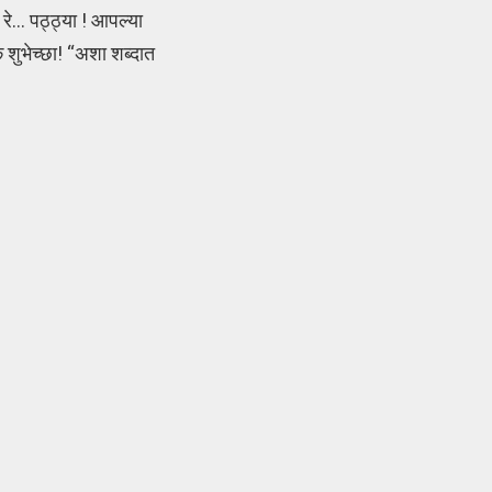
 रे… पठ्ठ्या ! आपल्या
क शुभेच्छा! “अशा शब्दात