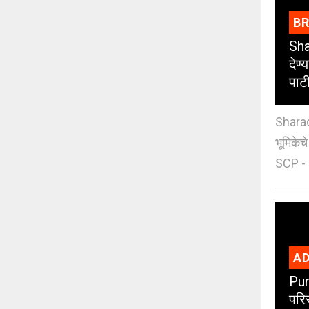
B
Sha
देण्
पाट
Sharad
भूमिकेच
SCP - 
AD
Pun
परिस