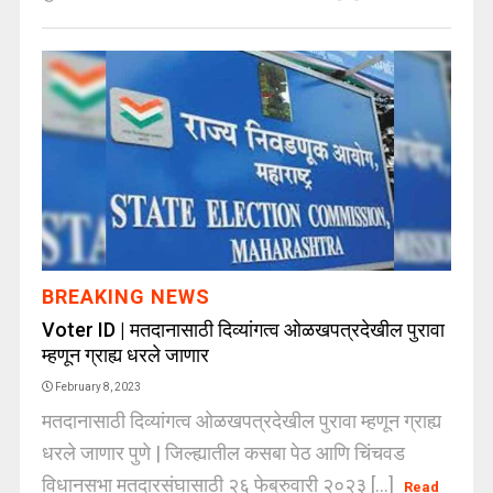
BREAKING NEWS
Voter ID | मतदानासाठी दिव्यांगत्व ओळखपत्रदेखील पुरावा
म्हणून ग्राह्य धरले जाणार
February 8, 2023
मतदानासाठी दिव्यांगत्व ओळखपत्रदेखील पुरावा म्हणून ग्राह्य
धरले जाणार पुणे | जिल्ह्यातील कसबा पेठ आणि चिंचवड
विधानसभा मतदारसंघासाठी २६ फेब्रुवारी २०२३ [...]
Read