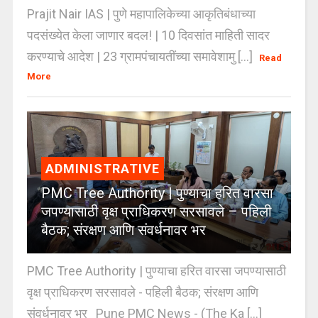
Prajit Nair IAS | पुणे महापालिकेच्या आकृतिबंधाच्या
पदसंख्येत केला जाणार बदल! | 10 दिवसांत माहिती सादर
करण्याचे आदेश | 23 ग्रामपंचायतींच्या समावेशामु [...]
Read
More
ADMINISTRATIVE
PMC Tree Authority | पुण्याचा हरित वारसा
जपण्यासाठी वृक्ष प्राधिकरण सरसावले – पहिली
बैठक; संरक्षण आणि संवर्धनावर भर
PMC Tree Authority | पुण्याचा हरित वारसा जपण्यासाठी
वृक्ष प्राधिकरण सरसावले - पहिली बैठक; संरक्षण आणि
संवर्धनावर भर Pune PMC News - (The Ka [...]