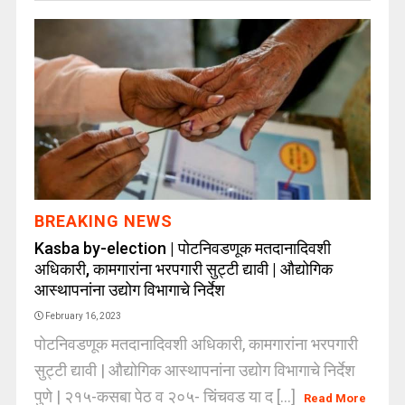
BREAKING NEWS
Kasba by-election | पोटनिवडणूक मतदानादिवशी
अधिकारी, कामगारांना भरपगारी सुट्टी द्यावी | औद्योगिक
आस्थापनांना उद्योग विभागाचे निर्देश
February 16, 2023
पोटनिवडणूक मतदानादिवशी अधिकारी, कामगारांना भरपगारी
सुट्टी द्यावी | औद्योगिक आस्थापनांना उद्योग विभागाचे निर्देश
पुणे | २१५-कसबा पेठ व २०५- चिंचवड या द [...]
Read More