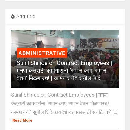
Add title
ADMINISTRATIVE
Sunil Shinde on Contract Employees |
मनपा कंत्राटी कामगारांना ‘समान काम, समान
वेतन’ मिळणारच! | कामगार नेते सुनील शिंदे
Sunil Shinde on Contract Employees | मनपा
कंत्राटी कामगारांना ‘समान काम, समान वेतन’ मिळणारच! |
कामगार नेते सुनील शिंदे कायदेशीर हक्कासाठी संघटितपणे [...]
Read More