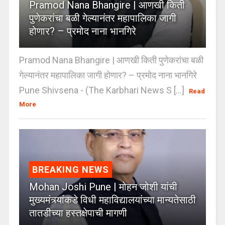
Pramod Nana Bhangire | आणखी किती
पुणेकरांचा बळी गेल्यानंतर महापालिका जागी
होणार? – प्रमोद नाना भानगिरे
Pramod Nana Bhangire | आणखी किती पुणेकरांचा बळी
गेल्यानंतर महापालिका जागी होणार? – प्रमोद नाना भानगिरे
Pune Shivsena - (The Karbhari News S [...]
Read
More
BREAKING NEWS
Mohan Joshi Pune | मोहन जोशी यांची
मुख्यमंत्र्यांकडे विधी महाविद्यालयांच्या मान्यतेसाठी
तातडीच्या हस्तक्षेपाची मागणी