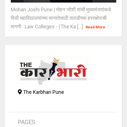
Mohan Joshi Pune | मोहन जोशी यांची मुख्यमंत्र्यांकडे
विधी महाविद्यालयांच्या मान्यतेसाठी तातडीच्या हस्तक्षेपाची
मागणी Law Colleges - (The Ka [...]
Read More
The Karbhari Pune
PAGES