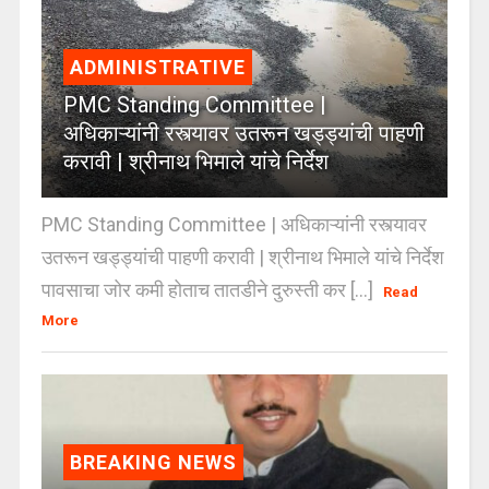
ADMINISTRATIVE
PMC Standing Committee |
अधिकाऱ्यांनी रस्त्यावर उतरून खड्ड्यांची पाहणी
करावी | श्रीनाथ भिमाले यांचे निर्देश
PMC Standing Committee | अधिकाऱ्यांनी रस्त्यावर
उतरून खड्ड्यांची पाहणी करावी | श्रीनाथ भिमाले यांचे निर्देश
पावसाचा जोर कमी होताच तातडीने दुरुस्ती कर [...]
Read
More
BREAKING NEWS