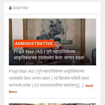
Add title
ADMINISTRATIVE
Prajit Nair IAS | पुणे महापालिकेच्या
आकृतिबंधाच्या पदसंख्येत केला जाणार बदल!
Prajit Nair IAS | पुणे महापालिकेच्या आकृतिबंधाच्या
पदसंख्येत केला जाणार बदल! | 10 दिवसांत माहिती सादर
करण्याचे आदेश | 23 ग्रामपंचायतींच्या समावेशामु [...]
Read
More