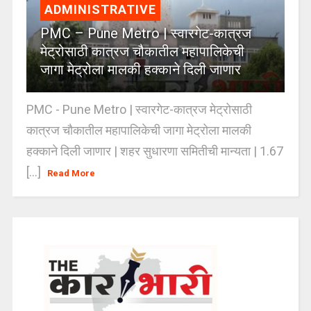
ADMINISTRATIVE
PMC – Pune Metro | स्वारगेट-कात्रज
मेट्रोसाठी कात्रज चौकातील महापालिकेची
जागा मेट्रोला मालकी हक्काने दिली जाणार
PMC - Pune Metro | स्वारगेट-कात्रज मेट्रोसाठी
कात्रज चौकातील महापालिकेची जागा मेट्रोला मालकी
हक्काने दिली जाणार | शहर सुधारणा समितीची मान्यता | 1.67
[...]
Read More