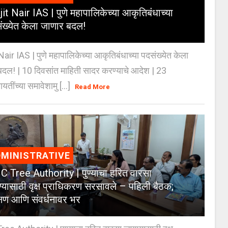
jit Nair IAS | पुणे महापालिकेच्या आकृतिबंधाच्या
ंख्येत केला जाणार बदल!
Nair IAS | पुणे महापालिकेच्या आकृतिबंधाच्या पदसंख्येत केला
दल! | 10 दिवसांत माहिती सादर करण्याचे आदेश | 23
ायतींच्या समावेशामु [...]
Read More
MINISTRATIVE
 Tree Authority | पुण्याचा हरित वारसा
्यासाठी वृक्ष प्राधिकरण सरसावले – पहिली बैठक;
क्षण आणि संवर्धनावर भर