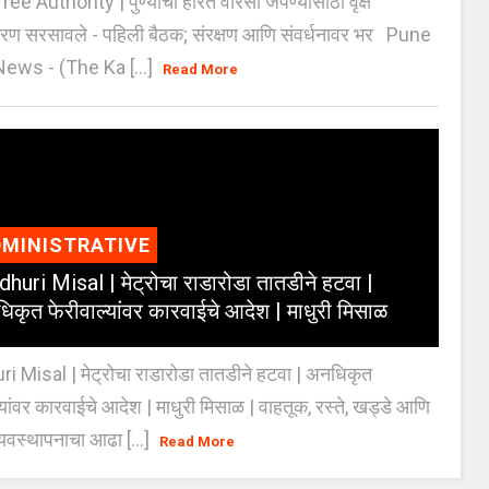
e Authority | पुण्याचा हरित वारसा जपण्यासाठी वृक्ष
करण सरसावले - पहिली बैठक; संरक्षण आणि संवर्धनावर भर Pune
ws - (The Ka [...]
Read More
MINISTRATIVE
huri Misal | मेट्रोचा राडारोडा तातडीने हटवा |
िकृत फेरीवाल्यांवर कारवाईचे आदेश | माधुरी मिसाळ
 Misal | मेट्रोचा राडारोडा तातडीने हटवा | अनधिकृत
्यांवर कारवाईचे आदेश | माधुरी मिसाळ | वाहतूक, रस्ते, खड्डे आणि
यवस्थापनाचा आढा [...]
Read More