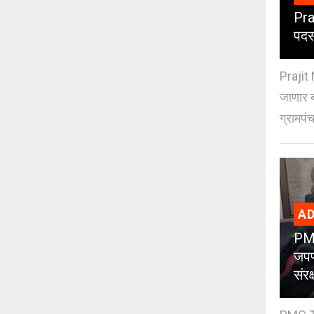
Pra
पदस
Prajit 
जाणार ब
ग्रामपंच
AD
PMC
जपण
संर