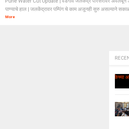
Pune Water Cut Update | वडगाव जलकेंद्र परिसरावर अवलंबून अस
पाण्याचे हाल | जलकेंद्रावर पम्पिंग चे काम अजूनही सुरु असल्याने सकाळ
More
RECE