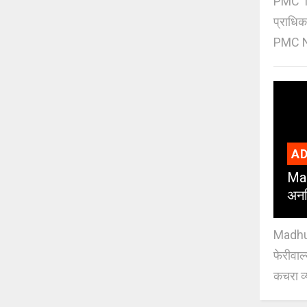
PMC Tre
प्राधि
PMC Ne
AD
Mad
अनध
Madhuri
फेरीवाल
कचरा व्