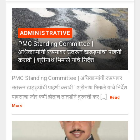
ADMINISTRATIVE
PMC Standing Committee |
अधिकाऱ्यांनी रस्त्यावर उतरून खड्ड्यांची पाहणी
करावी | श्रीनाथ भिमाले यांचे निर्देश
PMC Standing Committee | अधिकाऱ्यांनी रस्त्यावर
उतरून खड्ड्यांची पाहणी करावी | श्रीनाथ भिमाले यांचे निर्देश
पावसाचा जोर कमी होताच तातडीने दुरुस्ती कर [...]
Read
More