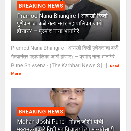
BREAKING NEWS
Pramod Nana Bhangire | आणखी किती
पुणेकरांचा बळी गेल्यानंतर महापालिका जागी
होणार? – प्रमोद नाना भानगिरे
Pramod Nana Bhangire | आणखी किती पुणेकरांचा बळी
गेल्यानंतर महापालिका जागी होणार? – प्रमोद नाना भानगिरे
Pune Shivsena - (The Karbhari News S [...]
Read
More
BREAKING NEWS
Mohan Joshi Pune | मोहन जोशी यांची
मुख्यमंत्र्यांकडे विधी महाविद्यालयांच्या मान्यतेसाठी