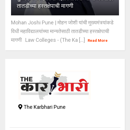
तातडीच्या हस्तक्षेपाची मागणी
Mohan Joshi Pune | मोहन जोशी यांची मुख्यमंत्र्यांकडे
विधी महाविद्यालयांच्या मान्यतेसाठी तातडीच्या हस्तक्षेपाची
मागणी Law Colleges - (The Ka [...]
Read More
The Karbhari Pune