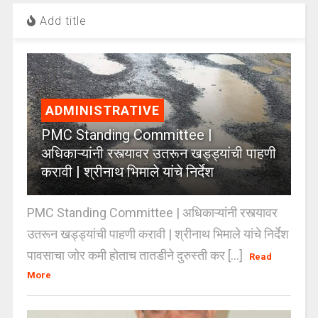
Add title
ADMINISTRATIVE
PMC Standing Committee |
अधिकाऱ्यांनी रस्त्यावर उतरून खड्ड्यांची पाहणी
करावी | श्रीनाथ भिमाले यांचे निर्देश
PMC Standing Committee | अधिकाऱ्यांनी रस्त्यावर
उतरून खड्ड्यांची पाहणी करावी | श्रीनाथ भिमाले यांचे निर्देश
पावसाचा जोर कमी होताच तातडीने दुरुस्ती कर [...]
Read
More