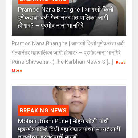
Pramod Nana Bhangire | आणखी किती
पुणेकरांचा बळी गेल्यानंतर महापालिका जागी
होणार? – प्रमोद नाना भानगिरे
Pramod Nana Bhangire | आणखी किती पुणेकरांचा बळी
गेल्यानंतर महापालिका जागी होणार? – प्रमोद नाना भानगिरे
Pune Shivsena - (The Karbhari News S [...]
Read
More
BREAKING NEWS
Mohan Joshi Pune | मोहन जोशी यांची
मुख्यमंत्र्यांकडे विधी महाविद्यालयांच्या मान्यतेसाठी
तातडीच्या हस्तक्षेपाची मागणी