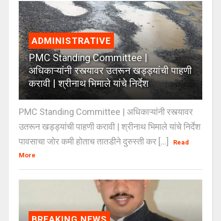
ADMINISTRATIVE
PMC Standing Committee |
अधिकाऱ्यांनी रस्त्यावर उतरून खड्ड्यांची पाहणी
करावी | श्रीनाथ भिमाले यांचे निर्देश
PMC Standing Committee | अधिकाऱ्यांनी रस्त्यावर
उतरून खड्ड्यांची पाहणी करावी | श्रीनाथ भिमाले यांचे निर्देश
पावसाचा जोर कमी होताच तातडीने दुरुस्ती कर [...]
Read
More
BREAKING NEWS