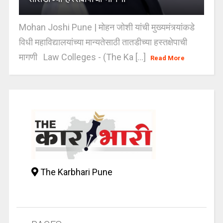
Mohan Joshi Pune | मोहन जोशी यांची मुख्यमंत्र्यांकडे
विधी महाविद्यालयांच्या मान्यतेसाठी तातडीच्या हस्तक्षेपाची
मागणी Law Colleges - (The Ka [...]
Read More
The Karbhari Pune