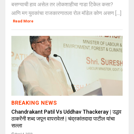
बसण्याची हाव असेल तर लोकशाहीचा गाडा टिकेल कसा?
आणि मग युवकांचा राजकारणातला रोल मॉडेल कोण असण [...]
Read More
BREAKING NEWS
Chandrakant Patil Vs Uddhav Thackeray | उद्धव
ठाकरेंनी शब्द जपून वापरावेत! | चंद्रकांतदादा पाटील यांचा
सल्ला