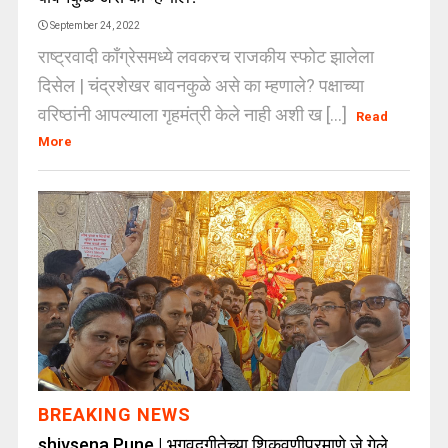
September 24, 2022
राष्ट्रवादी काँग्रेसमध्ये लवकरच राजकीय स्फोट झालेला
दिसेल | चंद्रशेखर बावनकुळे असे का म्हणाले? पक्षाच्या
वरिष्ठांनी आपल्याला गृहमंत्री केले नाही अशी ख [...]
Read
More
BREAKING NEWS
shivsena Pune | भगवद्गीतेच्या शिकवणीप्रमाणे जे गेले