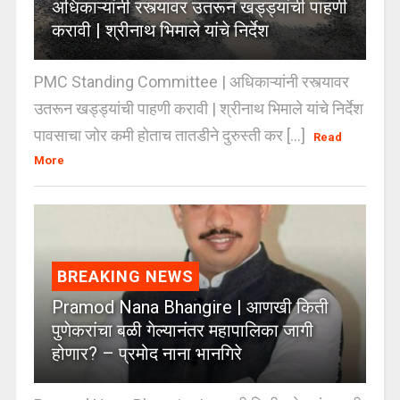
अधिकाऱ्यांनी रस्त्यावर उतरून खड्ड्यांची पाहणी
करावी | श्रीनाथ भिमाले यांचे निर्देश
PMC Standing Committee | अधिकाऱ्यांनी रस्त्यावर
उतरून खड्ड्यांची पाहणी करावी | श्रीनाथ भिमाले यांचे निर्देश
पावसाचा जोर कमी होताच तातडीने दुरुस्ती कर [...]
Read
More
BREAKING NEWS
Pramod Nana Bhangire | आणखी किती
पुणेकरांचा बळी गेल्यानंतर महापालिका जागी
होणार? – प्रमोद नाना भानगिरे