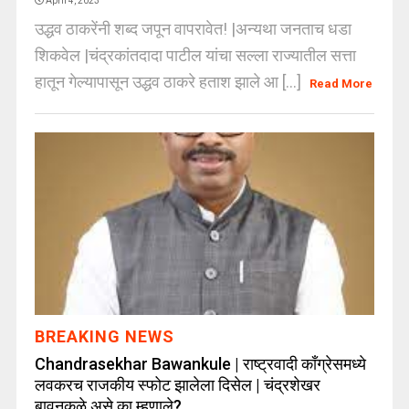
April 4, 2023
उद्धव ठाकरेंनी शब्द जपून वापरावेत! |अन्यथा जनताच धडा
शिकवेल |चंद्रकांतदादा पाटील यांचा सल्ला राज्यातील सत्ता
हातून गेल्यापासून उद्धव ठाकरे हताश झाले आ [...]
Read More
BREAKING NEWS
Chandrasekhar Bawankule | राष्ट्रवादी काँग्रेसमध्ये
लवकरच राजकीय स्फोट झालेला दिसेल | चंद्रशेखर
बावनकुळे असे का म्हणाले?