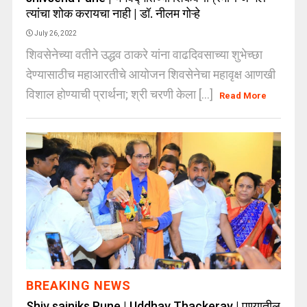
त्यांचा शोक करायचा नाही | डॉ. नीलम गोऱ्हे
July 26, 2022
शिवसेनेच्या वतीने उद्धव ठाकरे यांना वाढदिवसाच्या शुभेच्छा
देण्यासाठीच महाआरतीचे आयोजन शिवसेनेचा महावृक्ष आणखी
विशाल होण्याची प्रार्थना; श्री चरणी केला [...]
Read More
BREAKING NEWS
Shiv sainiks Pune | Uddhav Thackeray | पुण्यातील