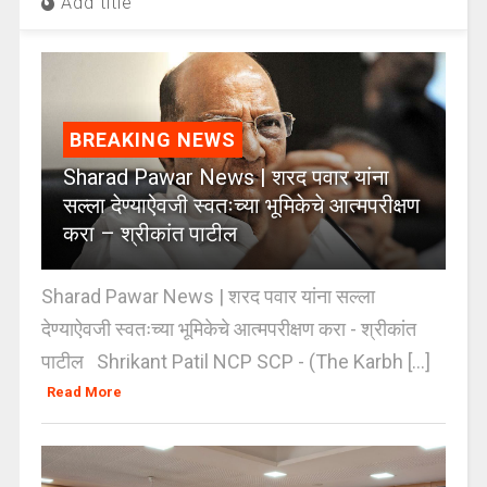
Add title
BREAKING NEWS
Sharad Pawar News | शरद पवार यांना
सल्ला देण्याऐवजी स्वतःच्या भूमिकेचे आत्मपरीक्षण
करा – श्रीकांत पाटील
Sharad Pawar News | शरद पवार यांना सल्ला
देण्याऐवजी स्वतःच्या भूमिकेचे आत्मपरीक्षण करा - श्रीकांत
पाटील Shrikant Patil NCP SCP - (The Karbh [...]
Read More