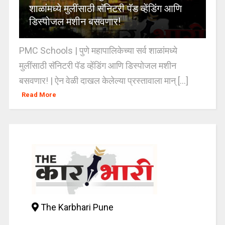
शाळांमध्ये मुलींसाठी सॅनिटरी पॅड व्हेंडिंग आणि
डिस्पोजल मशीन बसवणार!
PMC Schools | पुणे महापालिकेच्या सर्व शाळांमध्ये
मुलींसाठी सॅनिटरी पॅड व्हेंडिंग आणि डिस्पोजल मशीन
बसवणार! | ऐन वेळी दाखल केलेल्या प्रस्तावाला मान् [...]
Read More
The Karbhari Pune