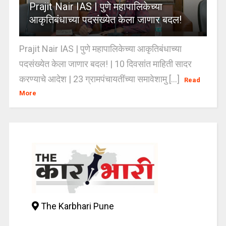
Prajit Nair IAS | पुणे महापालिकेच्या
आकृतिबंधाच्या पदसंख्येत केला जाणार बदल!
Prajit Nair IAS | पुणे महापालिकेच्या आकृतिबंधाच्या
पदसंख्येत केला जाणार बदल! | 10 दिवसांत माहिती सादर
करण्याचे आदेश | 23 ग्रामपंचायतींच्या समावेशामु [...]
Read
More
The Karbhari Pune