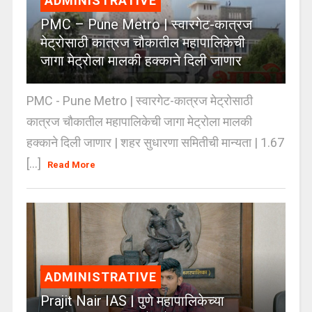
ADMINISTRATIVE
PMC – Pune Metro | स्वारगेट-कात्रज
मेट्रोसाठी कात्रज चौकातील महापालिकेची
जागा मेट्रोला मालकी हक्काने दिली जाणार
PMC - Pune Metro | स्वारगेट-कात्रज मेट्रोसाठी
कात्रज चौकातील महापालिकेची जागा मेट्रोला मालकी
हक्काने दिली जाणार | शहर सुधारणा समितीची मान्यता | 1.67
[...]
Read More
ADMINISTRATIVE
Prajit Nair IAS | पुणे महापालिकेच्या