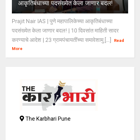
आकृतिबंधाच्या पदसंख्येत केला जाणार बदल!
Prajit Nair IAS | पुणे महापालिकेच्या आकृतिबंधाच्या
पदसंख्येत केला जाणार बदल! | 10 दिवसांत माहिती सादर
करण्याचे आदेश | 23 ग्रामपंचायतींच्या समावेशामु [...]
Read
More
The Karbhari Pune