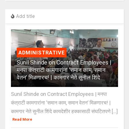
Add title
ADMINISTRATIVE
Sunil Shinde on Contract Employees |
मनपा कंत्राटी कामगारांना ‘समान काम, समान
वेतन’ मिळणारच! | कामगार नेते सुनील शिंदे
Sunil Shinde on Contract Employees | मनपा
कंत्राटी कामगारांना ‘समान काम, समान वेतन’ मिळणारच! |
कामगार नेते सुनील शिंदे कायदेशीर हक्कासाठी संघटितपणे [...]
Read More