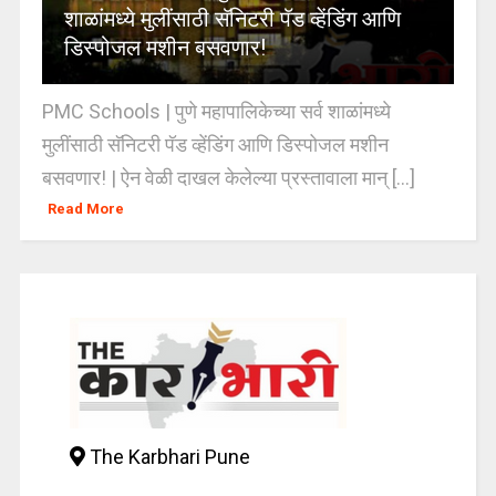
शाळांमध्ये मुलींसाठी सॅनिटरी पॅड व्हेंडिंग आणि
डिस्पोजल मशीन बसवणार!
PMC Schools | पुणे महापालिकेच्या सर्व शाळांमध्ये
मुलींसाठी सॅनिटरी पॅड व्हेंडिंग आणि डिस्पोजल मशीन
बसवणार! | ऐन वेळी दाखल केलेल्या प्रस्तावाला मान् [...]
Read More
The Karbhari Pune