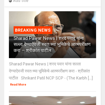
Add title
BREAKING NEWS
Sharad Pawar News | शरद पवार यांना
सल्ला देण्याऐवजी स्वतःच्या भूमिकेचे आत्मपरीक्षण
करा – श्रीकांत पाटील
Sharad Pawar News | शरद पवार यांना सल्ला
देण्याऐवजी स्वतःच्या भूमिकेचे आत्मपरीक्षण करा - श्रीकांत
पाटील Shrikant Patil NCP SCP - (The Karbh [...]
Read More