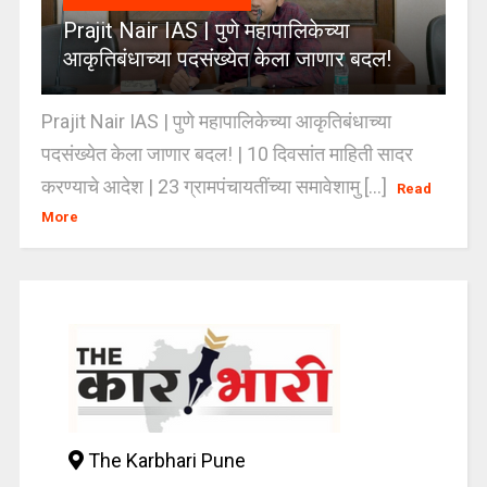
Prajit Nair IAS | पुणे महापालिकेच्या
आकृतिबंधाच्या पदसंख्येत केला जाणार बदल!
Prajit Nair IAS | पुणे महापालिकेच्या आकृतिबंधाच्या
पदसंख्येत केला जाणार बदल! | 10 दिवसांत माहिती सादर
करण्याचे आदेश | 23 ग्रामपंचायतींच्या समावेशामु [...]
Read
More
The Karbhari Pune