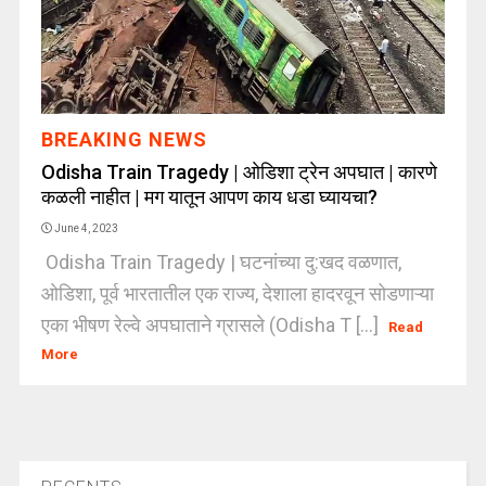
BREAKING NEWS
Odisha Train Tragedy | ओडिशा ट्रेन अपघात | कारणे
कळली नाहीत | मग यातून आपण काय धडा घ्यायचा?
June 4, 2023
Odisha Train Tragedy | घटनांच्या दु:खद वळणात,
ओडिशा, पूर्व भारतातील एक राज्य, देशाला हादरवून सोडणाऱ्या
एका भीषण रेल्वे अपघाताने ग्रासले (Odisha T [...]
Read
More