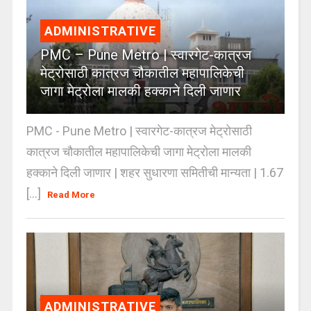
ADMINISTRATIVE
PMC – Pune Metro | स्वारगेट-कात्रज
मेट्रोसाठी कात्रज चौकातील महापालिकेची
जागा मेट्रोला मालकी हक्काने दिली जाणार
PMC - Pune Metro | स्वारगेट-कात्रज मेट्रोसाठी
कात्रज चौकातील महापालिकेची जागा मेट्रोला मालकी
हक्काने दिली जाणार | शहर सुधारणा समितीची मान्यता | 1.67
[...]
Read More
ADMINISTRATIVE