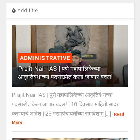
Add title
ADMINISTRATIVE
Prajit Nair IAS | पुणे महापालिकेच्या
आकृतिबंधाच्या पदसंख्येत केला जाणार बदल!
Prajit Nair IAS | पुणे महापालिकेच्या आकृतिबंधाच्या
पदसंख्येत केला जाणार बदल! | 10 दिवसांत माहिती सादर
करण्याचे आदेश | 23 ग्रामपंचायतींच्या समावेशामु [...]
Read
More