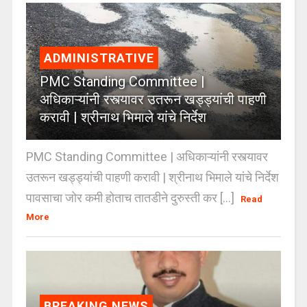
ADMINISTRATIVE
PMC Standing Committee |
अधिकाऱ्यांनी रस्त्यावर उतरून खड्ड्यांची पाहणी
करावी | श्रीनाथ भिमाले यांचे निर्देश
PMC Standing Committee | अधिकाऱ्यांनी रस्त्यावर
उतरून खड्ड्यांची पाहणी करावी | श्रीनाथ भिमाले यांचे निर्देश
पावसाचा जोर कमी होताच तातडीने दुरुस्ती कर [...]
Read
More
BREAKING NEWS