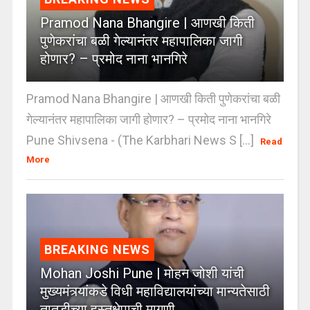
Pramod Nana Bhangire | आणखी किती
पुणेकरांचा बळी गेल्यानंतर महापालिका जागी
होणार? – प्रमोद नाना भानगिरे
Pramod Nana Bhangire | आणखी किती पुणेकरांचा बळी
गेल्यानंतर महापालिका जागी होणार? – प्रमोद नाना भानगिरे
Pune Shivsena - (The Karbhari News S [...]
Read
More
BREAKING NEWS
Mohan Joshi Pune | मोहन जोशी यांची
मुख्यमंत्र्यांकडे विधी महाविद्यालयांच्या मान्यतेसाठी
तातडीच्या हस्तक्षेपाची मागणी