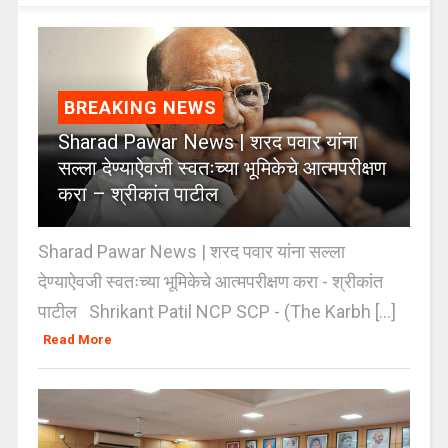
BREAKING NEWS
Sharad Pawar News | शरद पवार यांना
सल्ला देण्याऐवजी स्वतःच्या भूमिकेचे आत्मपरीक्षण
करा – श्रीकांत पाटील
Sharad Pawar News | शरद पवार यांना सल्ला
देण्याऐवजी स्वतःच्या भूमिकेचे आत्मपरीक्षण करा - श्रीकांत
पाटील Shrikant Patil NCP SCP - (The Karbh [...]
Read More