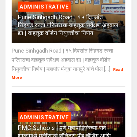
ADMINISTRATIVE
Pune Sinhgadh Road | १५ दिवसांत
सिंहगड रस्ता परिसराचा वाहतूक सर्वेक्षण अहवाल
द्या | वाहतूक वॉर्डन नियुक्तीचा निर्णय
Pune Sinhgadh Road | १५ दिवसांत सिंहगड रस्ता
परिसराचा वाहतूक सर्वेक्षण अहवाल द्या | वाहतूक वॉर्डन
नियुक्तीचा निर्णय | महापौर मंजूषा नागपुरे यांचे पोल [...]
Read
More
ADMINISTRATIVE
PMC Schools | पुणे महापालिकेच्या सर्व
शाळांमध्ये मुलींसाठी सॅनिटरी पॅड व्हेंडिंग आणि