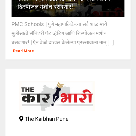
डिस्पोजल मशीन बसवणार!
PMC Schools | पुणे महापालिकेच्या सर्व शाळांमध्ये
मुलींसाठी सॅनिटरी पॅड व्हेंडिंग आणि डिस्पोजल मशीन
बसवणार! | ऐन वेळी दाखल केलेल्या प्रस्तावाला मान् [...]
Read More
The Karbhari Pune