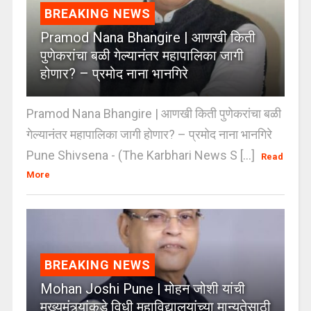
BREAKING NEWS
Pramod Nana Bhangire | आणखी किती
पुणेकरांचा बळी गेल्यानंतर महापालिका जागी
होणार? – प्रमोद नाना भानगिरे
Pramod Nana Bhangire | आणखी किती पुणेकरांचा बळी
गेल्यानंतर महापालिका जागी होणार? – प्रमोद नाना भानगिरे
Pune Shivsena - (The Karbhari News S [...]
Read
More
BREAKING NEWS
Mohan Joshi Pune | मोहन जोशी यांची
मुख्यमंत्र्यांकडे विधी महाविद्यालयांच्या मान्यतेसाठी