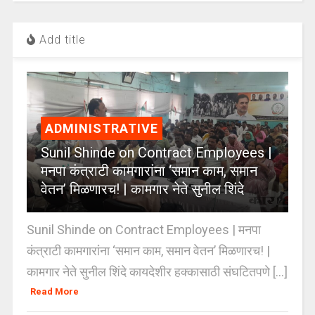
Add title
ADMINISTRATIVE
Sunil Shinde on Contract Employees |
मनपा कंत्राटी कामगारांना ‘समान काम, समान
वेतन’ मिळणारच! | कामगार नेते सुनील शिंदे
Sunil Shinde on Contract Employees | मनपा
कंत्राटी कामगारांना ‘समान काम, समान वेतन’ मिळणारच! |
कामगार नेते सुनील शिंदे कायदेशीर हक्कासाठी संघटितपणे [...]
Read More