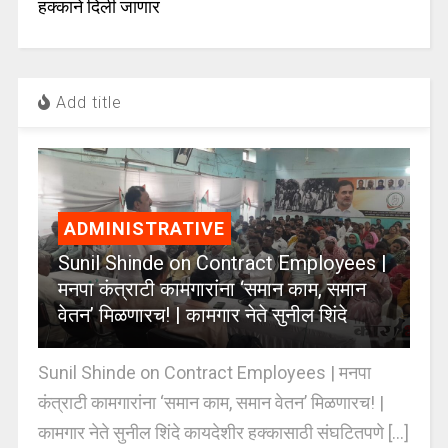
हक्काने दिली जाणार
Add title
ADMINISTRATIVE
Sunil Shinde on Contract Employees |
मनपा कंत्राटी कामगारांना ‘समान काम, समान
वेतन’ मिळणारच! | कामगार नेते सुनील शिंदे
Sunil Shinde on Contract Employees | मनपा
कंत्राटी कामगारांना ‘समान काम, समान वेतन’ मिळणारच! |
कामगार नेते सुनील शिंदे कायदेशीर हक्कासाठी संघटितपणे [...]