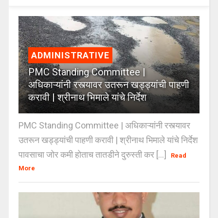
ADMINISTRATIVE
PMC Standing Committee |
अधिकाऱ्यांनी रस्त्यावर उतरून खड्ड्यांची पाहणी
करावी | श्रीनाथ भिमाले यांचे निर्देश
PMC Standing Committee | अधिकाऱ्यांनी रस्त्यावर
उतरून खड्ड्यांची पाहणी करावी | श्रीनाथ भिमाले यांचे निर्देश
पावसाचा जोर कमी होताच तातडीने दुरुस्ती कर [...]
Read
More