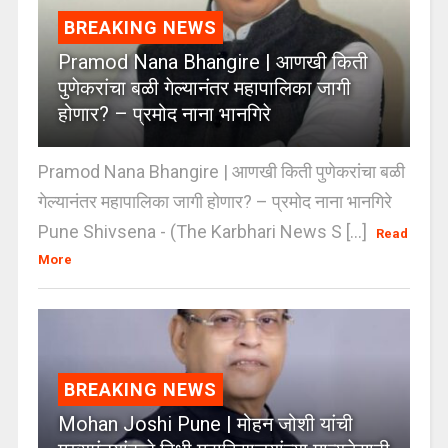
BREAKING NEWS
Pramod Nana Bhangire | आणखी किती
पुणेकरांचा बळी गेल्यानंतर महापालिका जागी
होणार? – प्रमोद नाना भानगिरे
Pramod Nana Bhangire | आणखी किती पुणेकरांचा बळी
गेल्यानंतर महापालिका जागी होणार? – प्रमोद नाना भानगिरे
Pune Shivsena - (The Karbhari News S [...]
Read
More
BREAKING NEWS
Mohan Joshi Pune | मोहन जोशी यांची