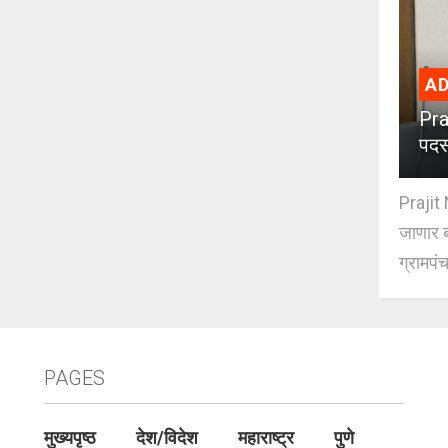
AD
Pra
पदस
Prajit 
जाणार ब
ग्रामपंच
PAGES
मुख्यपृष्ठ
देश/विदेश
महाराष्ट्र
पुणे