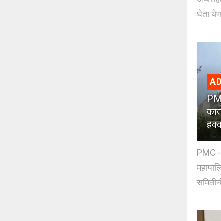
घेता येण
AD
PMC
कात
हक्
PMC - 
महापालि
समितीची