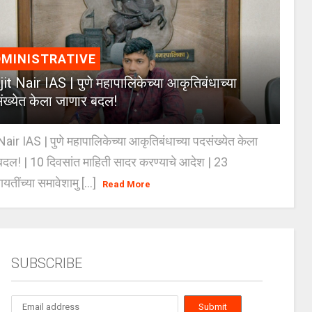
MINISTRATIVE
jit Nair IAS | पुणे महापालिकेच्या आकृतिबंधाच्या
ंख्येत केला जाणार बदल!
Nair IAS | पुणे महापालिकेच्या आकृतिबंधाच्या पदसंख्येत केला
दल! | 10 दिवसांत माहिती सादर करण्याचे आदेश | 23
ायतींच्या समावेशामु [...]
Read More
SUBSCRIBE