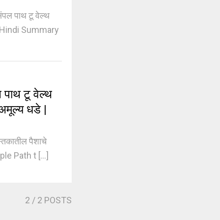
ल पाथ टू वेल्थ
ok Hindi Summary
ाथ टू वेल्थ
मूल्य धडे |
्तकातील पैशाचे
le Path t [...]
2
/ 2 POSTS