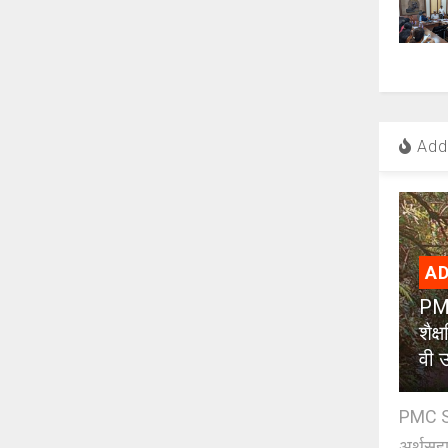
Add 
AD
PMC
शैक
वी उ
PMC Sc
अर्थसहाय