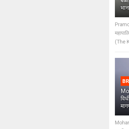
बळी
भान
Pramod
महापाल
(The K
B
Moh
विधी
माग
Mohan J