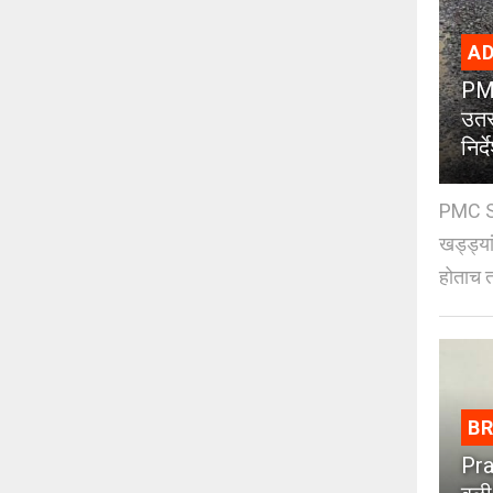
AD
PMC
उतर
निर्द
PMC St
खड्ड्या
होताच त
B
Pra