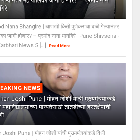
 गेल्यानंतर महापालिका जागी होणार? – प्रमोद नाना
गिरे
 Nana Bhangire | आणखी किती पुणेकरांचा बळी गेल्यानंतर
िका जागी होणार? – प्रमोद नाना भानगिरे Pune Shivsena -
arbhari News S [...]
Read More
REAKING NEWS
an Joshi Pune | मोहन जोशी यांची मुख्यमंत्र्यांकडे
 महाविद्यालयांच्या मान्यतेसाठी तातडीच्या हस्तक्षेपाची
णी
oshi Pune | मोहन जोशी यांची मुख्यमंत्र्यांकडे विधी