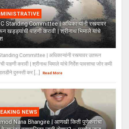
MINISTRATIVE
 Standing Committee | अधिकाऱ्यांनी रस्त्यावर
ून खड्ड्यांची पाहणी करावी | श्रीनाथ भिमाले यांचे
ेश
anding Committee | अधिकाऱ्यांनी रस्त्यावर उतरून
ंची पाहणी करावी | श्रीनाथ भिमाले यांचे निर्देश पावसाचा जोर कमी
ातडीने दुरुस्ती कर [...]
Read More
REAKING NEWS
mod Nana Bhangire | आणखी किती पुणेकरांचा