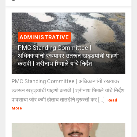
ADMINISTRATIVE
PMC Standing Committee |
अधिकाऱ्यांनी रस्त्यावर उतरून खड्ड्यांची पाहणी
करावी | श्रीनाथ भिमाले यांचे निर्देश
PMC Standing Committee | अधिकाऱ्यांनी रस्त्यावर
उतरून खड्ड्यांची पाहणी करावी | श्रीनाथ भिमाले यांचे निर्देश
पावसाचा जोर कमी होताच तातडीने दुरुस्ती कर [...]
Read
More