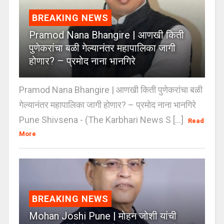
BREAKING NEWS
Pramod Nana Bhangire | आणखी किती
पुणेकरांचा बळी गेल्यानंतर महापालिका जागी
होणार? – प्रमोद नाना भानगिरे
Pramod Nana Bhangire | आणखी किती पुणेकरांचा बळी
गेल्यानंतर महापालिका जागी होणार? – प्रमोद नाना भानगिरे
Pune Shivsena - (The Karbhari News S [...]
Read
More
BREAKING NEWS
Mohan Joshi Pune | मोहन जोशी यांची