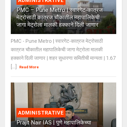
ADMINISTRATIVE
PMC – Pune Metro | स्वारगेट-कात्रज
मेट्रोसाठी कात्रज चौकातील महापालिकेची
जागा मेट्रोला मालकी हक्काने दिली जाणार
PMC - Pune Metro | स्वारगेट-कात्रज मेट्रोसाठी
कात्रज चौकातील महापालिकेची जागा मेट्रोला मालकी
हक्काने दिली जाणार | शहर सुधारणा समितीची मान्यता | 1.67
[...]
Read More
ADMINISTRATIVE
Prajit Nair IAS | पुणे महापालिकेच्या