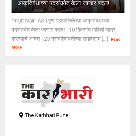
आकृतिबंधाच्या पदसंख्येत केला जाणार बदल!
Prajit Nair IAS | पुणे महापालिकेच्या आकृतिबंधाच्या
पदसंख्येत केला जाणार बदल! | 10 दिवसांत माहिती सादर
करण्याचे आदेश | 23 ग्रामपंचायतींच्या समावेशामु [...]
Read
More
The Karbhari Pune