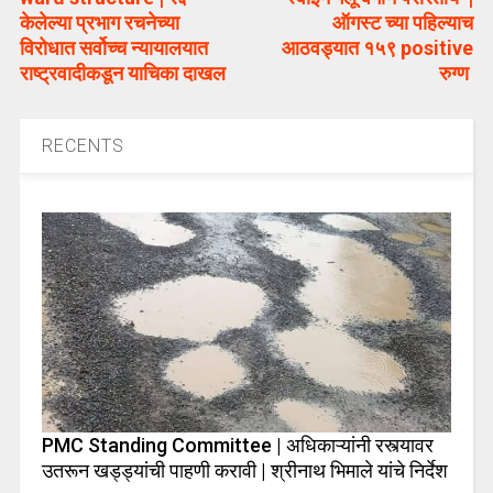
केलेल्या प्रभाग रचनेच्या
ऑगस्ट च्या पहिल्याच
विरोधात सर्वोच्च न्यायालयात
आठवड्यात १५९ positive
राष्ट्रवादीकडून याचिका दाखल
रुग्ण
RECENTS
PMC Standing Committee | अधिकाऱ्यांनी रस्त्यावर
उतरून खड्ड्यांची पाहणी करावी | श्रीनाथ भिमाले यांचे निर्देश