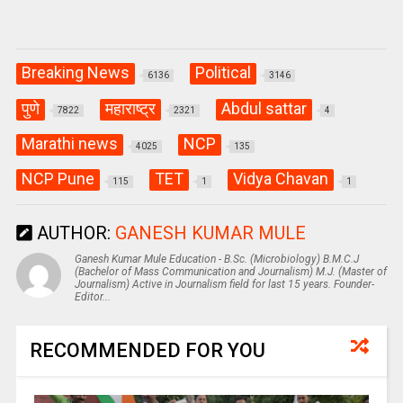
Breaking News
Political
6136
3146
पुणे
महाराष्ट्र
Abdul sattar
7822
2321
4
Marathi news
NCP
4025
135
NCP Pune
TET
Vidya Chavan
115
1
1
AUTHOR:
GANESH KUMAR MULE
Ganesh Kumar Mule Education - B.Sc. (Microbiology) B.M.C.J
(Bachelor of Mass Communication and Journalism) M.J. (Master of
Journalism) Active in Journalism field for last 15 years. Founder-
Editor...
RECOMMENDED FOR YOU