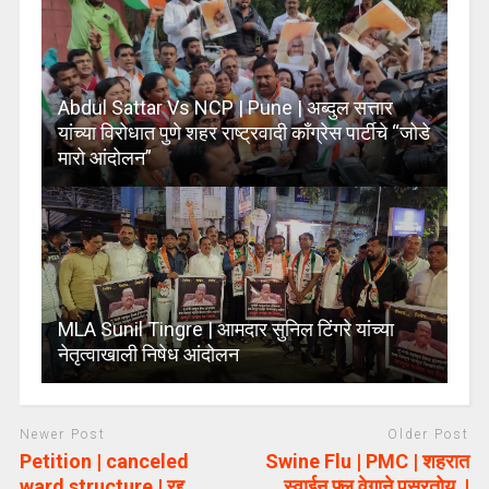
Abdul Sattar Vs NCP | Pune | अब्दुल सत्तार
यांच्या विरोधात पुणे शहर राष्ट्रवादी काँग्रेस पार्टीचे “जोडे
मारो आंदोलन”
MLA Sunil Tingre | आमदार सुनिल टिंगरे यांच्या
नेतृत्वाखाली निषेध आंदोलन
Newer Post
Older Post
Petition | canceled
Swine Flu | PMC | शहरात
ward structure | रद्द
स्वाईन फ्लू वेगाने पसरतोय |