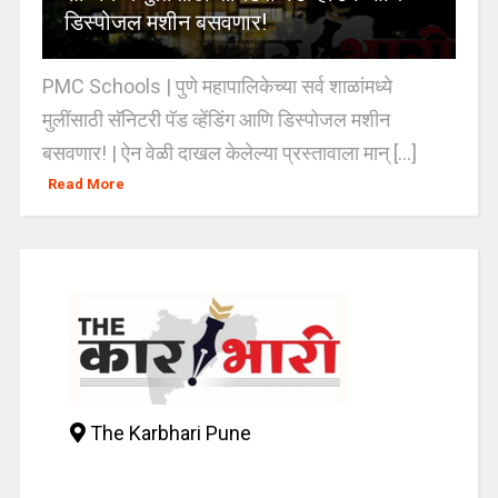
डिस्पोजल मशीन बसवणार!
PMC Schools | पुणे महापालिकेच्या सर्व शाळांमध्ये
मुलींसाठी सॅनिटरी पॅड व्हेंडिंग आणि डिस्पोजल मशीन
बसवणार! | ऐन वेळी दाखल केलेल्या प्रस्तावाला मान् [...]
Read More
The Karbhari Pune