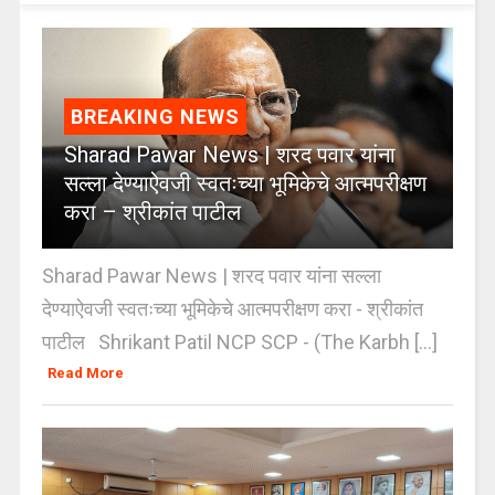
BREAKING NEWS
Sharad Pawar News | शरद पवार यांना
सल्ला देण्याऐवजी स्वतःच्या भूमिकेचे आत्मपरीक्षण
करा – श्रीकांत पाटील
Sharad Pawar News | शरद पवार यांना सल्ला
देण्याऐवजी स्वतःच्या भूमिकेचे आत्मपरीक्षण करा - श्रीकांत
पाटील Shrikant Patil NCP SCP - (The Karbh [...]
Read More