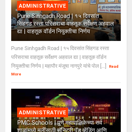
ADMINISTRATIVE
Pune Sinhgadh Road | १५ दिवसांत
सिंहगड रस्ता परिसराचा वाहतूक सर्वेक्षण अहवाल
द्या | वाहतूक वॉर्डन नियुक्तीचा निर्णय
Pune Sinhgadh Road | १५ दिवसांत सिंहगड रस्ता
परिसराचा वाहतूक सर्वेक्षण अहवाल द्या | वाहतूक वॉर्डन
नियुक्तीचा निर्णय | महापौर मंजूषा नागपुरे यांचे पोल [...]
Read
More
ADMINISTRATIVE
PMC Schools | पुणे महापालिकेच्या सर्व
शाळांमध्ये मुलींसाठी सॅनिटरी पॅड व्हेंडिंग आणि