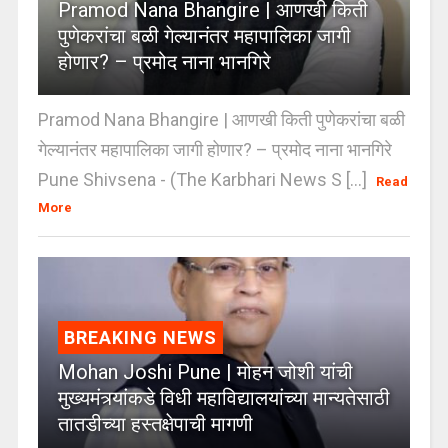
Pramod Nana Bhangire | आणखी किती
पुणेकरांचा बळी गेल्यानंतर महापालिका जागी
होणार? – प्रमोद नाना भानगिरे
Pramod Nana Bhangire | आणखी किती पुणेकरांचा बळी
गेल्यानंतर महापालिका जागी होणार? – प्रमोद नाना भानगिरे
Pune Shivsena - (The Karbhari News S [...]
Read
More
BREAKING NEWS
Mohan Joshi Pune | मोहन जोशी यांची
मुख्यमंत्र्यांकडे विधी महाविद्यालयांच्या मान्यतेसाठी
तातडीच्या हस्तक्षेपाची मागणी