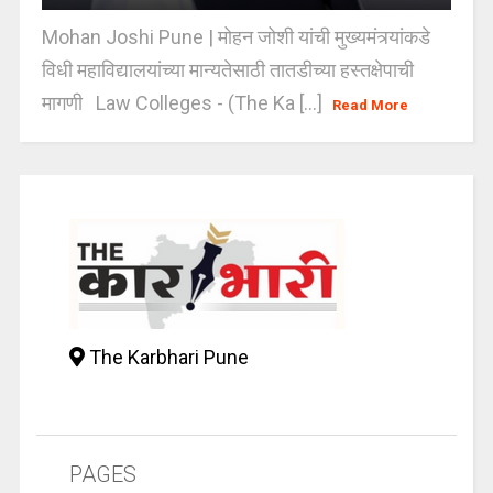
Mohan Joshi Pune | मोहन जोशी यांची मुख्यमंत्र्यांकडे
विधी महाविद्यालयांच्या मान्यतेसाठी तातडीच्या हस्तक्षेपाची
मागणी Law Colleges - (The Ka [...]
Read More
The Karbhari Pune
PAGES