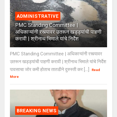
ADMINISTRATIVE
PMC Standing Committee |
अधिकाऱ्यांनी रस्त्यावर उतरून खड्ड्यांची पाहणी
करावी | श्रीनाथ भिमाले यांचे निर्देश
PMC Standing Committee | अधिकाऱ्यांनी रस्त्यावर
उतरून खड्ड्यांची पाहणी करावी | श्रीनाथ भिमाले यांचे निर्देश
पावसाचा जोर कमी होताच तातडीने दुरुस्ती कर [...]
Read
More
BREAKING NEWS