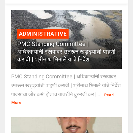
ADMINISTRATIVE
PMC Standing Committee |
अधिकाऱ्यांनी रस्त्यावर उतरून खड्ड्यांची पाहणी
करावी | श्रीनाथ भिमाले यांचे निर्देश
PMC Standing Committee | अधिकाऱ्यांनी रस्त्यावर
उतरून खड्ड्यांची पाहणी करावी | श्रीनाथ भिमाले यांचे निर्देश
पावसाचा जोर कमी होताच तातडीने दुरुस्ती कर [...]
Read
More