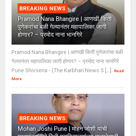
BREAKING NEWS
Pramod Nana Bhangire | आणखी किती
पुणेकरांचा बळी गेल्यानंतर महापालिका जागी
होणार? – प्रमोद नाना भानगिरे
Pramod Nana Bhangire | आणखी किती पुणेकरांचा बळी
गेल्यानंतर महापालिका जागी होणार? – प्रमोद नाना भानगिरे
Pune Shivsena - (The Karbhari News S [...]
Read
More
BREAKING NEWS
Mohan Joshi Pune | मोहन जोशी यांची