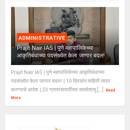
ADMINISTRATIVE
Prajit Nair IAS | पुणे महापालिकेच्या
आकृतिबंधाच्या पदसंख्येत केला जाणार बदल!
Prajit Nair IAS | पुणे महापालिकेच्या आकृतिबंधाच्या
पदसंख्येत केला जाणार बदल! | 10 दिवसांत माहिती सादर
करण्याचे आदेश | 23 ग्रामपंचायतींच्या समावेशामु [...]
Read
More