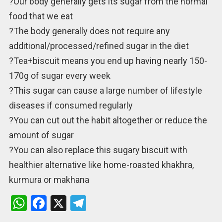
?Our body generally gets its sugar from the normal
food that we eat
?The body generally does not require any
additional/processed/refined sugar in the diet
?Tea+biscuit means you end up having nearly 150-
170g of sugar every week
?This sugar can cause a large number of lifestyle
diseases if consumed regularly
?You can cut out the habit altogether or reduce the
amount of sugar
?You can also replace this sugary biscuit with
healthier alternative like home-roasted khakhra,
kurmura or makhana
W
F
X
T
h
a
el