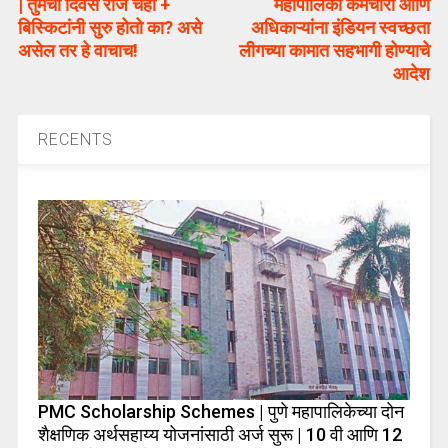
| तुमचा दिवस रोज चहा +
महापालिका कर्मचारी आणि
बिस्किटांनी सुरु होतो का? असे
अधिकाऱ्यांना इंडियन स्वच्छता
असेल तर हे वाचाच!
लीगच्या कामात सहभागी होण्याचे
आदेश
RECENTS
PMC Scholarship Schemes | पुणे महापालिकेच्या दोन
शैक्षणिक अर्थसहाय्य योजनांसाठी अर्ज सुरू | 10 वी आणि 12