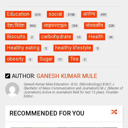
Education
social
आरोग्य
610
3708
499
देश/विदेश
लाइफस्टाइल
संपादकीय
846
294
228
Biscuits
carbohydrate
Health
2
10
34
Healthy eating
healthy lifestyle
3
5
obesity
Sugar
Tea
5
17
2
AUTHOR:
GANESH KUMAR MULE
Ganesh Kumar Mule Education - B.Sc. (Microbiology) B.M.C.J
(Bachelor of Mass Communication and Journalism) M.J. (Master of
Journalism) Active in Journalism field for last 15 years. Founder-
Editor...
RECOMMENDED FOR YOU