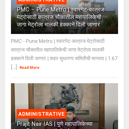
PMC – Pune Metro | स्वारगेट-कात्रज
मेट्रोसाठी कात्रज चौकातील महापालिकेची
जागा मेट्रोला मालकी हक्काने दिली जाणार
PMC - Pune Metro | स्वारगेट-कात्रज मेट्रोसाठी
कात्रज चौकातील महापालिकेची जागा मेट्रोला मालकी
हक्काने दिली जाणार | शहर सुधारणा समितीची मान्यता | 1.67
[...]
Read More
ADMINISTRATIVE
Prajit Nair IAS | पुणे महापालिकेच्या