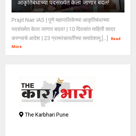
आकृतिबंधाच्या पदसंख्येत केला जाणार बदल!
Prajit Nair IAS | पुणे महापालिकेच्या आकृतिबंधाच्या
पदसंख्येत केला जाणार बदल! | 10 दिवसांत माहिती सादर
करण्याचे आदेश | 23 ग्रामपंचायतींच्या समावेशामु [...]
Read
More
The Karbhari Pune