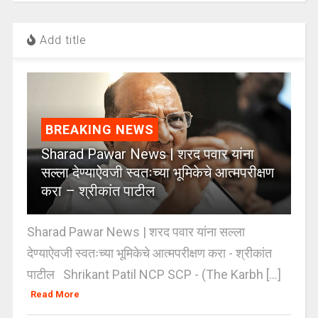
Add title
BREAKING NEWS
Sharad Pawar News | शरद पवार यांना
सल्ला देण्याऐवजी स्वतःच्या भूमिकेचे आत्मपरीक्षण
करा – श्रीकांत पाटील
Sharad Pawar News | शरद पवार यांना सल्ला
देण्याऐवजी स्वतःच्या भूमिकेचे आत्मपरीक्षण करा - श्रीकांत
पाटील Shrikant Patil NCP SCP - (The Karbh [...]
Read More