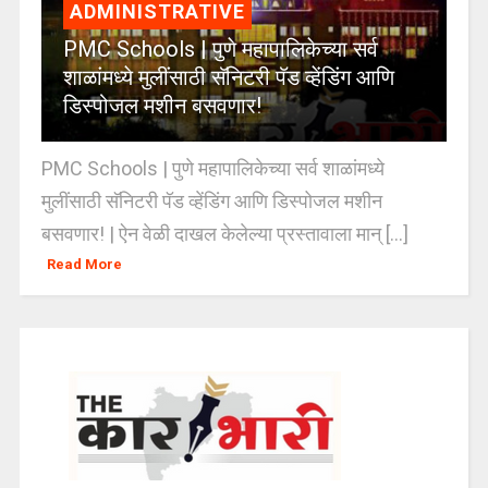
ADMINISTRATIVE
PMC Schools | पुणे महापालिकेच्या सर्व
शाळांमध्ये मुलींसाठी सॅनिटरी पॅड व्हेंडिंग आणि
डिस्पोजल मशीन बसवणार!
PMC Schools | पुणे महापालिकेच्या सर्व शाळांमध्ये
मुलींसाठी सॅनिटरी पॅड व्हेंडिंग आणि डिस्पोजल मशीन
बसवणार! | ऐन वेळी दाखल केलेल्या प्रस्तावाला मान् [...]
Read More