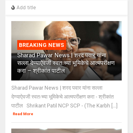
Add title
BREAKING NEWS
Sharad Pawar News | शरद पवार यांना
सल्ला देण्याऐवजी स्वतःच्या भूमिकेचे आत्मपरीक्षण
करा – श्रीकांत पाटील
Sharad Pawar News | शरद पवार यांना सल्ला
देण्याऐवजी स्वतःच्या भूमिकेचे आत्मपरीक्षण करा - श्रीकांत
पाटील Shrikant Patil NCP SCP - (The Karbh [...]
Read More