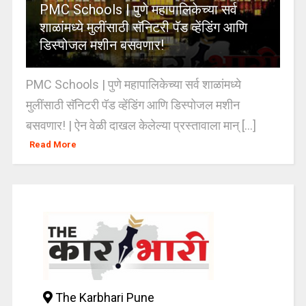
PMC Schools | पुणे महापालिकेच्या सर्व
शाळांमध्ये मुलींसाठी सॅनिटरी पॅड व्हेंडिंग आणि
डिस्पोजल मशीन बसवणार!
PMC Schools | पुणे महापालिकेच्या सर्व शाळांमध्ये
मुलींसाठी सॅनिटरी पॅड व्हेंडिंग आणि डिस्पोजल मशीन
बसवणार! | ऐन वेळी दाखल केलेल्या प्रस्तावाला मान् [...]
Read More
The Karbhari Pune