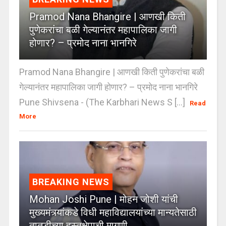
Pramod Nana Bhangire | आणखी किती
पुणेकरांचा बळी गेल्यानंतर महापालिका जागी
होणार? – प्रमोद नाना भानगिरे
Pramod Nana Bhangire | आणखी किती पुणेकरांचा बळी
गेल्यानंतर महापालिका जागी होणार? – प्रमोद नाना भानगिरे
Pune Shivsena - (The Karbhari News S [...]
Read
More
BREAKING NEWS
Mohan Joshi Pune | मोहन जोशी यांची
मुख्यमंत्र्यांकडे विधी महाविद्यालयांच्या मान्यतेसाठी
तातडीच्या हस्तक्षेपाची मागणी