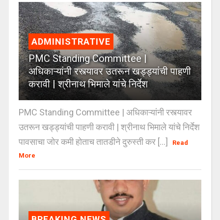
ADMINISTRATIVE
PMC Standing Committee |
अधिकाऱ्यांनी रस्त्यावर उतरून खड्ड्यांची पाहणी
करावी | श्रीनाथ भिमाले यांचे निर्देश
PMC Standing Committee | अधिकाऱ्यांनी रस्त्यावर
उतरून खड्ड्यांची पाहणी करावी | श्रीनाथ भिमाले यांचे निर्देश
पावसाचा जोर कमी होताच तातडीने दुरुस्ती कर [...]
Read
More
BREAKING NEWS