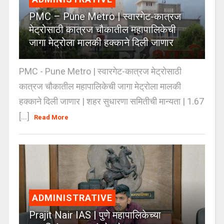
PMC – Pune Metro | स्वारगेट-कात्रज
मेट्रोसाठी कात्रज चौकातील महापालिकेची
जागा मेट्रोला मालकी हक्काने दिली जाणार
PMC - Pune Metro | स्वारगेट-कात्रज मेट्रोसाठी
कात्रज चौकातील महापालिकेची जागा मेट्रोला मालकी
हक्काने दिली जाणार | शहर सुधारणा समितीची मान्यता | 1.67
[...]
Read More
ADMINISTRATIVE
Prajit Nair IAS | पुणे महापालिकेच्या