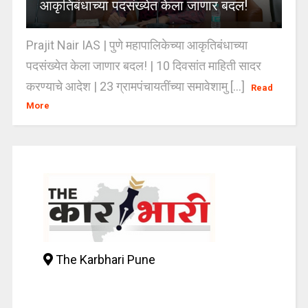
आकृतिबंधाच्या पदसंख्येत केला जाणार बदल!
Prajit Nair IAS | पुणे महापालिकेच्या आकृतिबंधाच्या
पदसंख्येत केला जाणार बदल! | 10 दिवसांत माहिती सादर
करण्याचे आदेश | 23 ग्रामपंचायतींच्या समावेशामु [...]
Read
More
The Karbhari Pune