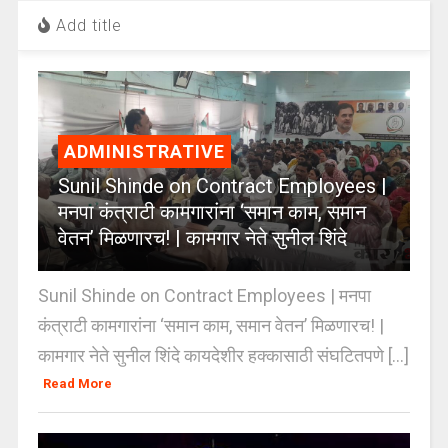
Add title
ADMINISTRATIVE
Sunil Shinde on Contract Employees |
मनपा कंत्राटी कामगारांना ‘समान काम, समान
वेतन’ मिळणारच! | कामगार नेते सुनील शिंदे
Sunil Shinde on Contract Employees | मनपा
कंत्राटी कामगारांना ‘समान काम, समान वेतन’ मिळणारच! |
कामगार नेते सुनील शिंदे कायदेशीर हक्कासाठी संघटितपणे [...]
Read More