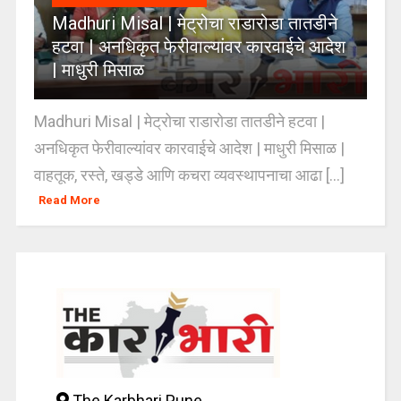
Madhuri Misal | मेट्रोचा राडारोडा तातडीने
हटवा | अनधिकृत फेरीवाल्यांवर कारवाईचे आदेश
| माधुरी मिसाळ
Madhuri Misal | मेट्रोचा राडारोडा तातडीने हटवा |
अनधिकृत फेरीवाल्यांवर कारवाईचे आदेश | माधुरी मिसाळ |
वाहतूक, रस्ते, खड्डे आणि कचरा व्यवस्थापनाचा आढा [...]
Read More
The Karbhari Pune