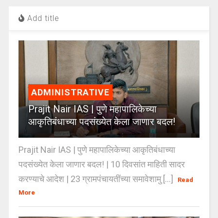
Add title
ADMINISTRATIVE
Prajit Nair IAS | पुणे महापालिकेच्या
आकृतिबंधाच्या पदसंख्येत केला जाणार बदल!
Prajit Nair IAS | पुणे महापालिकेच्या आकृतिबंधाच्या
पदसंख्येत केला जाणार बदल! | 10 दिवसांत माहिती सादर
करण्याचे आदेश | 23 ग्रामपंचायतींच्या समावेशामु [...]
Read
More