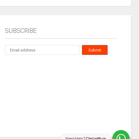
SUBSCRIBE
Need Help?
Chat with us