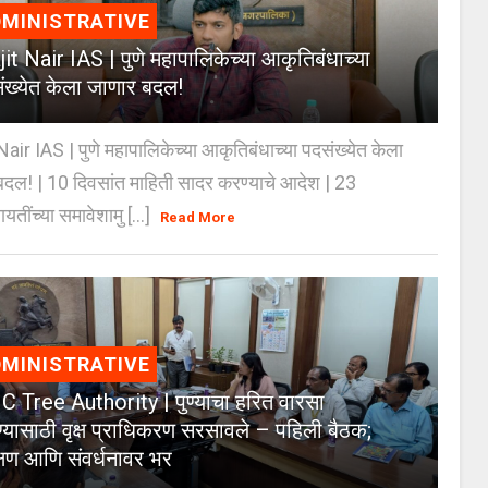
MINISTRATIVE
jit Nair IAS | पुणे महापालिकेच्या आकृतिबंधाच्या
ंख्येत केला जाणार बदल!
Nair IAS | पुणे महापालिकेच्या आकृतिबंधाच्या पदसंख्येत केला
दल! | 10 दिवसांत माहिती सादर करण्याचे आदेश | 23
ायतींच्या समावेशामु [...]
Read More
MINISTRATIVE
 Tree Authority | पुण्याचा हरित वारसा
्यासाठी वृक्ष प्राधिकरण सरसावले – पहिली बैठक;
क्षण आणि संवर्धनावर भर