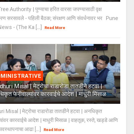
e Authority | पुण्याचा हरित वारसा जपण्यासाठी वृक्ष
करण सरसावले - पहिली बैठक; संरक्षण आणि संवर्धनावर भर Pune
ws - (The Ka [...]
Read More
MINISTRATIVE
huri Misal | मेट्रोचा राडारोडा तातडीने हटवा |
िकृत फेरीवाल्यांवर कारवाईचे आदेश | माधुरी मिसाळ
 Misal | मेट्रोचा राडारोडा तातडीने हटवा | अनधिकृत
्यांवर कारवाईचे आदेश | माधुरी मिसाळ | वाहतूक, रस्ते, खड्डे आणि
यवस्थापनाचा आढा [...]
Read More