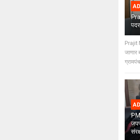
AD
Pra
पदस
Prajit 
जाणार ब
ग्रामपंच
AD
PMC
जपण
संर