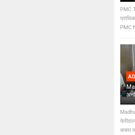
PMC Tre
प्राधि
PMC Ne
AD
Mad
अनध
Madhuri
फेरीवाल
कचरा व्